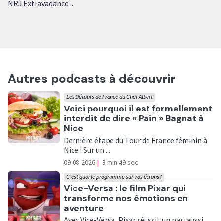
NRJ Extravadance ...
Autres podcasts à découvrir
Les Détours de France du Chef Albert
Ecouter
Voici pourquoi il est formellement
interdit de dire « Pain » Bagnat à
Nice
Dernière étape du Tour de France féminin à
Nice ! Sur un ...
09-08-2026
|
3 min 49 sec
C'est quoi le programme sur vos écrans?
Ecouter
Vice-Versa : le film Pixar qui
transforme nos émotions en
aventure
Avec Vice-Versa, Pixar réussit un pari aussi