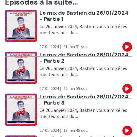
Episodes à la suite...
Ecouter
Le mix de Bastien du 26/01/2024
- Partie 1
Ce 26 Janvier 2024, Bastien vous a mixé les
meilleurs hits du ...
27-01-2024
|
21 min 51 sec
Eco
Ecouter
Le mix de Bastien du 26/01/2024
- Partie 2
Ce 26 Janvier 2024, Bastien vous a mixé les
meilleurs hits du ...
27-01-2024
|
22 min 55 sec
Eco
Ecouter
Le mix de Bastien du 26/01/2024
- Partie 3
Ce 26 Janvier 2024, Bastien vous a mixé les
meilleurs hits du ...
27-01-2024
|
18 min 45 sec
Eco