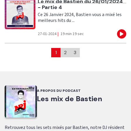
Ecouter
Le mix de Bastien du 26/01/2024
- Partie 4
Ce 26 Janvier 2024, Bastien vous a mixé les
meilleurs hits du ...
27-01-2024
|
19 min 19 sec
Eco
1
2
3
A PROPOS DU PODCAST
Les mix de Bastien
Retrouvez tous les sets mixés par Bastien, notre DJ résident