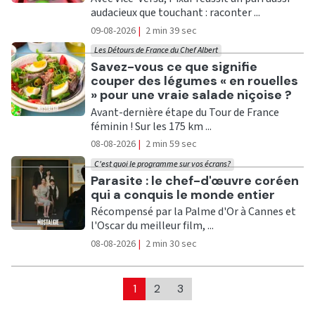
audacieux que touchant : raconter ...
09-08-2026
|
2 min 39 sec
Les Détours de France du Chef Albert
Ecouter
Savez-vous ce que signifie
couper des légumes « en rouelles
» pour une vraie salade niçoise ?
Avant-dernière étape du Tour de France
féminin ! Sur les 175 km ...
08-08-2026
|
2 min 59 sec
C'est quoi le programme sur vos écrans?
Ecouter
Parasite : le chef-d'œuvre coréen
qui a conquis le monde entier
Récompensé par la Palme d'Or à Cannes et
l'Oscar du meilleur film, ...
08-08-2026
|
2 min 30 sec
1
2
3