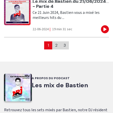
Ecouter
Le mix de Bastien du 21/06/2024
- Partie 4
Ce 21 Juin 2024, Bastien vous a mixé les
meilleurs hits du ...
22-06-2024
|
19 min 31 sec
Eco
1
2
3
A PROPOS DU PODCAST
Les mix de Bastien
Retrouvez tous les sets mixés par Bastien, notre DJ résident