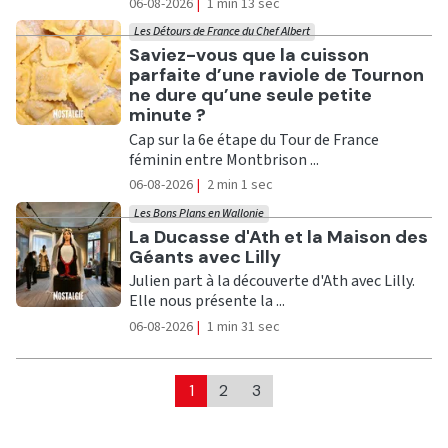
06-08-2026
|
1 min 13 sec
Les Détours de France du Chef Albert
Ecouter
Saviez-vous que la cuisson
parfaite d’une raviole de Tournon
ne dure qu’une seule petite
minute ?
Cap sur la 6e étape du Tour de France
féminin entre Montbrison ...
06-08-2026
|
2 min 1 sec
Les Bons Plans en Wallonie
Ecouter
La Ducasse d'Ath et la Maison des
Géants avec Lilly
Julien part à la découverte d'Ath avec Lilly.
Elle nous présente la ...
06-08-2026
|
1 min 31 sec
1
2
3