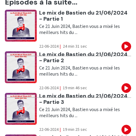
Episodes à la suite...
Ecouter
Le mix de Bastien du 21/06/2024
- Partie 1
Ce 21 Juin 2024, Bastien vous a mixé les
meilleurs hits du ...
22-06-2024
|
24 min 31 sec
Eco
Ecouter
Le mix de Bastien du 21/06/2024
- Partie 2
Ce 21 Juin 2024, Bastien vous a mixé les
meilleurs hits du ...
22-06-2024
|
19 min 46 sec
Eco
Ecouter
Le mix de Bastien du 21/06/2024
- Partie 3
Ce 21 Juin 2024, Bastien vous a mixé les
meilleurs hits du ...
22-06-2024
|
19 min 25 sec
Eco