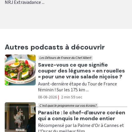
NRJ Extravadance ...
Autres podcasts à découvrir
Les Détours de France du Chef Albert
Ecouter
Savez-vous ce que signifie
couper des légumes « en rouelles
» pour une vraie salade niçoise ?
Avant-dernière étape du Tour de France
féminin ! Sur les 175 km ...
08-08-2026
|
2 min 59 sec
C'est quoi le programme sur vos écrans?
Ecouter
Parasite : le chef-d'œuvre coréen
qui a conquis le monde entier
Récompensé par la Palme d'Or à Cannes et
l'Oscar du meilleur film, ...