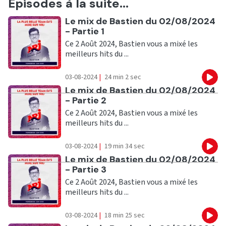
Episodes à la suite...
Ecouter
Le mix de Bastien du 02/08/2024
- Partie 1
Ce 2 Août 2024, Bastien vous a mixé les
meilleurs hits du ...
03-08-2024
|
24 min 2 sec
Eco
Ecouter
Le mix de Bastien du 02/08/2024
- Partie 2
Ce 2 Août 2024, Bastien vous a mixé les
meilleurs hits du ...
03-08-2024
|
19 min 34 sec
Eco
Ecouter
Le mix de Bastien du 02/08/2024
- Partie 3
Ce 2 Août 2024, Bastien vous a mixé les
meilleurs hits du ...
03-08-2024
|
18 min 25 sec
Eco