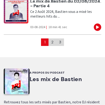
Ecouter
Le mix de Bastien du 02/08/2024
- Partie 4
Ce 2 Août 2024, Bastien vous a mixé les
meilleurs hits du ...
03-08-2024
|
18 min 41 sec
Eco
1
2
3
A PROPOS DU PODCAST
Les mix de Bastien
Retrouvez tous les sets mixés par Bastien, notre DJ résident