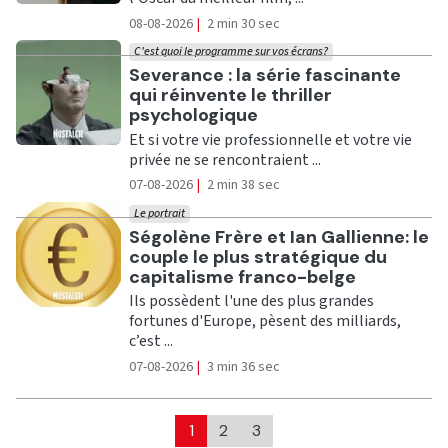
08-08-2026
|
2 min 30 sec
C'est quoi le programme sur vos écrans?
Ecouter
Severance : la série fascinante
qui réinvente le thriller
psychologique
Et si votre vie professionnelle et votre vie
privée ne se rencontraient ...
07-08-2026
|
2 min 38 sec
Le portrait
Ecouter
Ségolène Frère et Ian Gallienne: le
couple le plus stratégique du
capitalisme franco-belge
Ils possèdent l'une des plus grandes
fortunes d'Europe, pèsent des milliards,
c’est ...
07-08-2026
|
3 min 36 sec
1
2
3