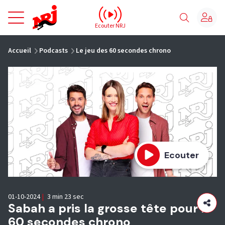
NRJ - Accueil
Ecouter NRJ
vous êtes ici
Accueil
Podcasts
Le jeu des 60 secondes chrono
Ecouter
01-10-2024
|
3 min 23 sec
Sabah a pris la grosse tête pour le
60 secondes chrono