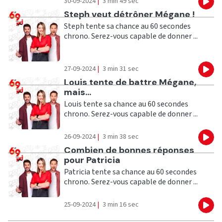
30-09-2024
|
3 min 49 sec
Eco
Ecouter
Steph veut détrôner Mégane !
Steph tente sa chance au 60 secondes
chrono. Serez-vous capable de donner ...
27-09-2024
|
3 min 31 sec
Eco
Ecouter
Louis tente de battre Mégane,
mais...
Louis tente sa chance au 60 secondes
chrono. Serez-vous capable de donner ...
26-09-2024
|
3 min 38 sec
Eco
Ecouter
Combien de bonnes réponses
pour Patricia
Patricia tente sa chance au 60 secondes
chrono. Serez-vous capable de donner ...
25-09-2024
|
3 min 16 sec
Eco