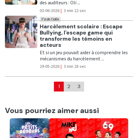
des auditeurs : Oli ...
03-06-2026
|
3 min 22 sec
Y'a de l'idée
Ecouter
Harcèlement scolaire : Escape
Bullying, l'escape game qui
transforme les témoins en
acteurs
Et si un jeu pouvait aider à comprendre les
mécanismes du harcèlement ...
29-05-2026
|
3 min 28 sec
1
2
3
Vous pourriez aimer aussi