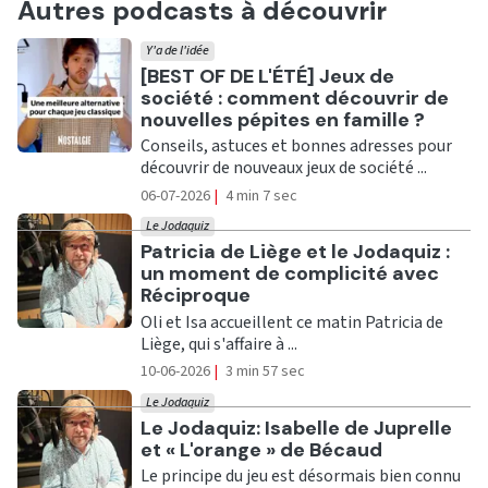
Autres podcasts à découvrir
Y'a de l'idée
Ecouter
[BEST OF DE L'ÉTÉ] Jeux de
société : comment découvrir de
nouvelles pépites en famille ?
Conseils, astuces et bonnes adresses pour
découvrir de nouveaux jeux de société ...
06-07-2026
|
4 min 7 sec
Le Jodaquiz
Ecouter
Patricia de Liège et le Jodaquiz :
un moment de complicité avec
Réciproque
Oli et Isa accueillent ce matin Patricia de
Liège, qui s'affaire à ...
10-06-2026
|
3 min 57 sec
Le Jodaquiz
Ecouter
Le Jodaquiz: Isabelle de Juprelle
et « L'orange » de Bécaud
Le principe du jeu est désormais bien connu