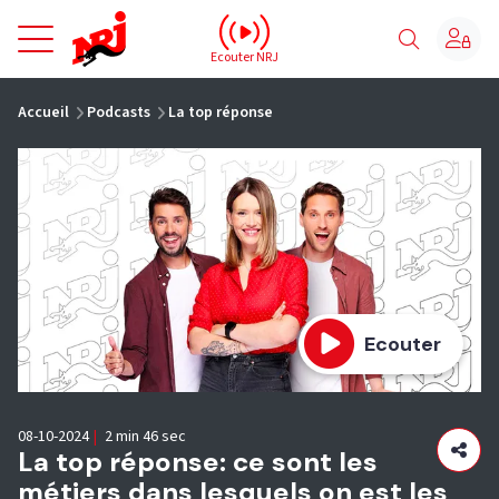
NRJ - Accueil
Ecouter NRJ
vous êtes ici
Accueil
Podcasts
La top réponse
Ecouter
08-10-2024
|
2 min 46 sec
La top réponse: ce sont les
métiers dans lesquels on est les