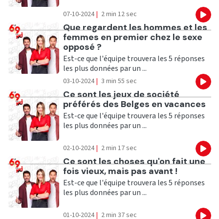
07-10-2024
|
2 min 12 sec
Eco
Ecouter
Que regardent les hommes et les
femmes en premier chez le sexe
opposé ?
Est-ce que l'équipe trouvera les 5 réponses
les plus données par un ...
03-10-2024
|
3 min 55 sec
Eco
Ecouter
Ce sont les jeux de société
préférés des Belges en vacances
Est-ce que l'équipe trouvera les 5 réponses
les plus données par un ...
02-10-2024
|
2 min 17 sec
Eco
Ecouter
Ce sont les choses qu'on fait une
fois vieux, mais pas avant !
Est-ce que l'équipe trouvera les 5 réponses
les plus données par un ...
01-10-2024
|
2 min 37 sec