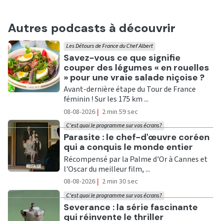
Autres podcasts à découvrir
Les Détours de France du Chef Albert
Ecouter
Savez-vous ce que signifie
couper des légumes « en rouelles
» pour une vraie salade niçoise ?
Avant-dernière étape du Tour de France
féminin ! Sur les 175 km ...
08-08-2026
|
2 min 59 sec
C'est quoi le programme sur vos écrans?
Ecouter
Parasite : le chef-d'œuvre coréen
qui a conquis le monde entier
Récompensé par la Palme d'Or à Cannes et
l'Oscar du meilleur film, ...
08-08-2026
|
2 min 30 sec
C'est quoi le programme sur vos écrans?
Ecouter
Severance : la série fascinante
qui réinvente le thriller