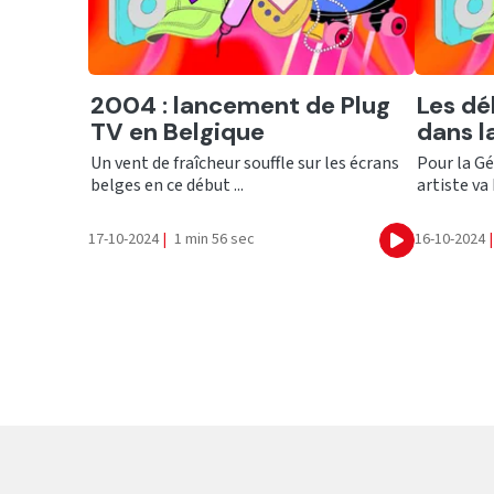
Ecouter
Ecout
2004 : lancement de Plug
Les dé
TV en Belgique
dans l
Un vent de fraîcheur souffle sur les écrans
Pour la G
belges en ce début ...
artiste va 
17-10-2024
|
1 min 56 sec
16-10-2024
|
Ecouter