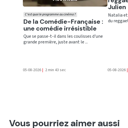
reggae
Julien
Natalia et
C'est quoi le programme au cinéma ?
Ecouter
De la Comédie-Française :
du reggaet
une comédie irrésistible
Que se passe-t-il dans les coulisses d'une
grande première, juste avant le ...
05-08-2026
|
2 min 43 sec
05-08-2026
|
Vous pourriez aimer aussi