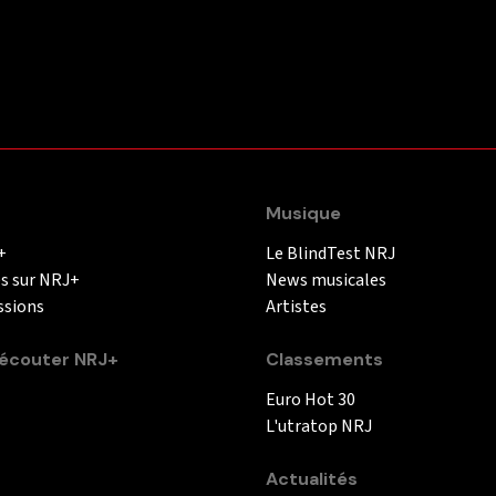
Musique
+
Le BlindTest NRJ
és sur NRJ+
News musicales
ssions
Artistes
couter NRJ+
Classements
Euro Hot 30
L'utratop NRJ
Actualités