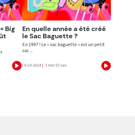
Ecouter
« Big
En quelle année a été créé
ût
le Sac Baguette ?
En 1997 ! Le « sac baguette » est un petit
sac ...
ns
14-10-2024
|
1 min 53 sec
Ecouter
Ecouter