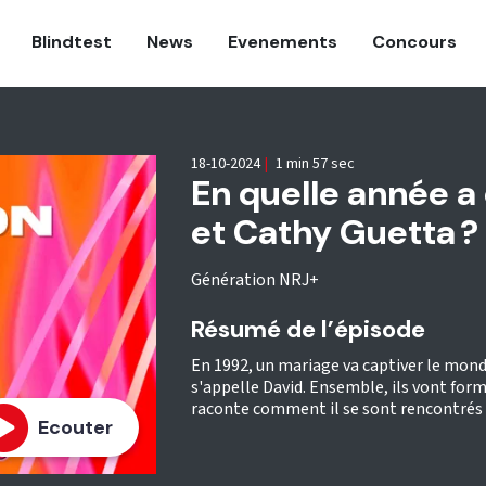
Blindtest
News
Evenements
Concours
18-10-2024
|
1 min 57 sec
En quelle année a 
et Cathy Guetta ?
Génération NRJ+
Résumé de l’épisode
En 1992, un mariage va captiver le monde
s'appelle David. Ensemble, ils vont form
raconte comment il se sont rencontrés en
Ecouter