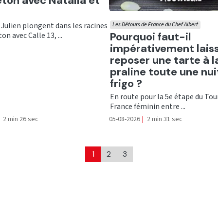
ton avec Natalia et
 Julien plongent dans les racines
Les Détours de France du Chef Albert
Ecouter
Pourquoi faut-il
on avec Calle 13, ...
impérativement lais
reposer une tarte à l
praline toute une nui
frigo ?
En route pour la 5e étape du Tou
France féminin entre ...
2 min 26 sec
05-08-2026
|
2 min 31 sec
1
2
3