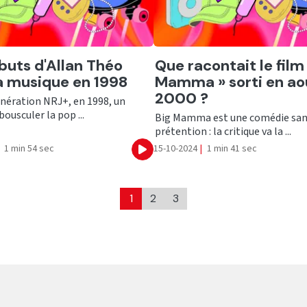
er
Ecouter
buts d'Allan Théo
Que racontait le film 
a musique en 1998
Mamma » sorti en ao
2000 ?
énération NRJ+, en 1998, un
bousculer la pop ...
Big Mamma est une comédie sa
prétention : la critique va la ...
1 min 54 sec
15-10-2024
|
1 min 41 sec
Ecouter
1
2
3