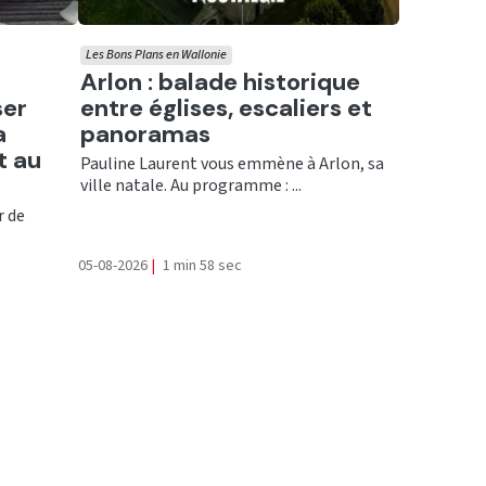
Les Bons Plans en Wallonie
Ecouter
Arlon : balade historique
ser
entre églises, escaliers et
a
panoramas
t au
Pauline Laurent vous emmène à Arlon, sa
ville natale. Au programme : ...
r de
05-08-2026
|
1 min 58 sec