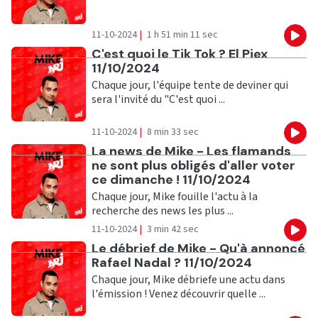
11-10-2024
|
1 h 51 min 11 sec
Eco
Ecouter
C'est quoi le Tik Tok ? El Piex
11/10/2024
Chaque jour, l'équipe tente de deviner qui
sera l'invité du "C'est quoi ...
11-10-2024
|
8 min 33 sec
Eco
Ecouter
La news de Mike - Les flamands
ne sont plus obligés d'aller voter
ce dimanche ! 11/10/2024
Chaque jour, Mike fouille l'actu à la
recherche des news les plus ...
11-10-2024
|
3 min 42 sec
Eco
Ecouter
Le débrief de Mike - Qu'à annoncé
Rafael Nadal ? 11/10/2024
Chaque jour, Mike débriefe une actu dans
l'émission ! Venez découvrir quelle ...