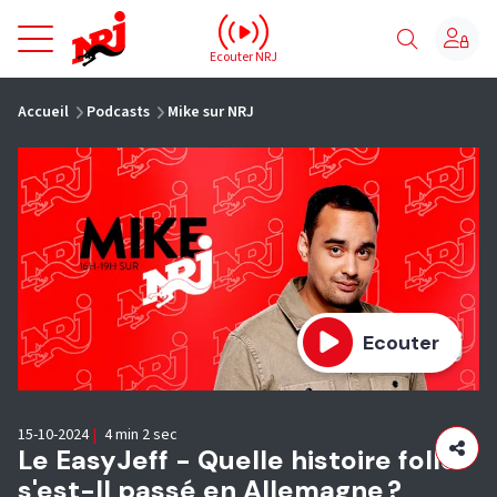
NRJ - Accueil
Ecouter NRJ
vous êtes ici
Accueil
Podcasts
Mike sur NRJ
Ecouter
15-10-2024
|
4 min 2 sec
Le EasyJeff - Quelle histoire folle
s'est-ll passé en Allemagne ?