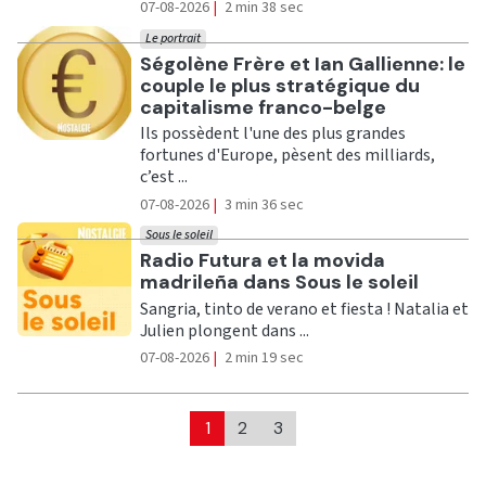
07-08-2026
|
2 min 38 sec
Le portrait
Ecouter
Ségolène Frère et Ian Gallienne: le
couple le plus stratégique du
capitalisme franco-belge
Ils possèdent l'une des plus grandes
fortunes d'Europe, pèsent des milliards,
c’est ...
07-08-2026
|
3 min 36 sec
Sous le soleil
Ecouter
Radio Futura et la movida
madrileña dans Sous le soleil
Sangria, tinto de verano et fiesta ! Natalia et
Julien plongent dans ...
07-08-2026
|
2 min 19 sec
1
2
3