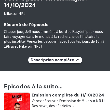
14/10/2024
Mike sur NRJ
Résumé de l’épisode
Chaque jour, Jeff nous emmène à bord du EasyJeff pour nous
faire voyager dans le monde à la recherche de l'histoire la
plus insolite ! Venez les découvrir avec tous les jours de 16h à
19h avec Mike sur NRJ !
Description complète
Episodes à la suite...
Ecouter
Emission complète du 11/10/2024
Venez découvrir l'émission de Mike sur NRJ !
Des news, des débriefes ...