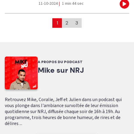
11-10-2024
|
1 min 44 sec
Eco
1
2
3
A PROPOS DU PODCAST
Mike sur NRJ
Retrouvez Mike, Coralie, Jeff et Julien dans un podcast qui
vous plonge dans l'ambiance survoltée de leur émission
quotidienne sur NRJ, diffusée chaque soir de 16h à 19h. Au
programme, trois heures de bonne humeur, de rires et de
délires ...