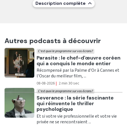
Description complète
Autres podcasts à découvrir
C'est quoi le programme sur vos écrans?
Ecouter
Parasite : le chef-d'œuvre coréen
qui a conquis le monde entier
Récompensé par la Palme d'Or à Cannes et
l'Oscar du meilleur film, ...
08-08-2026
|
2 min 30 sec
C'est quoi le programme sur vos écrans?
Ecouter
Severance : la série fascinante
qui réinvente le thriller
psychologique
Et si votre vie professionnelle et votre vie
privée ne se rencontraient ...