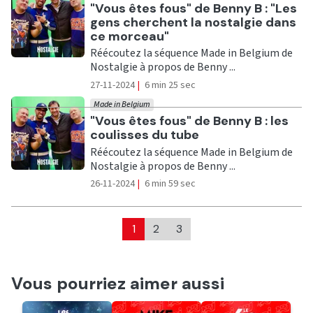
Ecouter
"Vous êtes fous" de Benny B : "Les
gens cherchent la nostalgie dans
ce morceau"
Réécoutez la séquence Made in Belgium de
Nostalgie à propos de Benny ...
27-11-2024
|
6 min 25 sec
Made in Belgium
Ecouter
"Vous êtes fous" de Benny B : les
coulisses du tube
Réécoutez la séquence Made in Belgium de
Nostalgie à propos de Benny ...
26-11-2024
|
6 min 59 sec
1
2
3
Vous pourriez aimer aussi