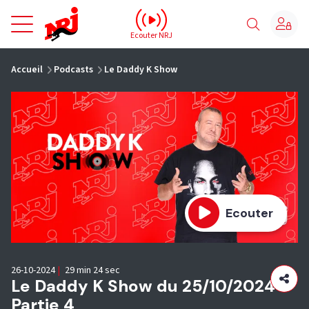
NRJ - Accueil
Ecouter NRJ
vous êtes ici
Accueil
Podcasts
Le Daddy K Show
Ecouter
26-10-2024
|
29 min 24 sec
Le Daddy K Show du 25/10/2024 -
Partie 4