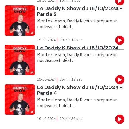
19-10-2024
|
30 min 9 sec
Eco
Ecouter
Le Daddy K Show du 18/10/2024 -
Partie 2
Montez le son, Daddy K vous a préparé un
nouveau set idéal ...
19-10-2024
|
30 min 18 sec
Eco
Ecouter
Le Daddy K Show du 18/10/2024
Montez le son, Daddy K vous a préparé un
nouveau set idéal ...
19-10-2024
|
30 min 12 sec
Eco
Ecouter
Le Daddy K Show du 18/10/2024 -
Partie 4
Montez le son, Daddy K vous a préparé un
nouveau set idéal ...
19-10-2024
|
29 min 59 sec
Eco