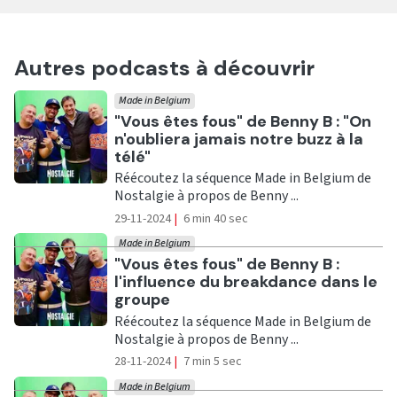
Autres podcasts à découvrir
Made in Belgium
Ecouter
"Vous êtes fous" de Benny B : "On
n'oubliera jamais notre buzz à la
télé"
Réécoutez la séquence Made in Belgium de
Nostalgie à propos de Benny ...
29-11-2024
|
6 min 40 sec
Made in Belgium
Ecouter
"Vous êtes fous" de Benny B :
l'influence du breakdance dans le
groupe
Réécoutez la séquence Made in Belgium de
Nostalgie à propos de Benny ...
28-11-2024
|
7 min 5 sec
Made in Belgium