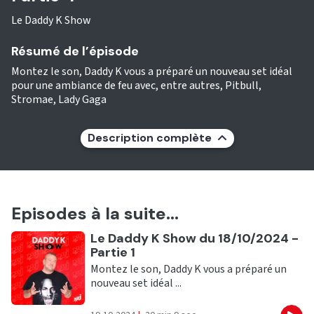
Le Daddy K Show
Résumé de l’épisode
Montez le son, Daddy K vous a préparé un nouveau set idéal
pour une ambiance de feu avec, entre autres, Pitbull,
Stromae, Lady Gaga
Description complète
Episodes à la suite...
Ecouter
Le Daddy K Show du 18/10/2024 -
Partie 1
Montez le son, Daddy K vous a préparé un
nouveau set idéal ...