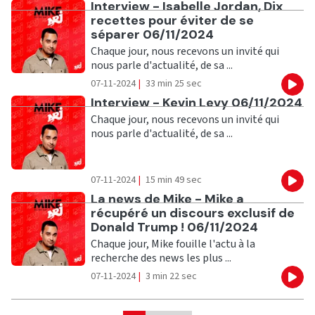
Ecouter
Interview - Isabelle Jordan, Dix
recettes pour éviter de se
séparer 06/11/2024
Chaque jour, nous recevons un invité qui
nous parle d'actualité, de sa ...
07-11-2024
|
33 min 25 sec
Eco
Ecouter
Interview - Kevin Levy 06/11/2024
Chaque jour, nous recevons un invité qui
nous parle d'actualité, de sa ...
07-11-2024
|
15 min 49 sec
Eco
Ecouter
La news de Mike - Mike a
récupéré un discours exclusif de
Donald Trump ! 06/11/2024
Chaque jour, Mike fouille l'actu à la
recherche des news les plus ...
07-11-2024
|
3 min 22 sec
Eco