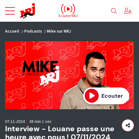
NRJ - Accueil
Ecouter NRJ
vous êtes ici
Accueil
Podcasts
Mike sur NRJ
Ecouter
07-11-2024
|
38 min 1 sec
Interview - Louane passe une
heure avec nous ! 07/11/2024