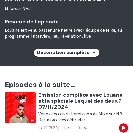
Mike sur NRJ
Résumé de l’épisode
Louane est venu passer une heure avec l'équipe de Mike, au
programme: Interview, jeu, révélation, live...
Description complète
Episodes à la suite...
Ecouter
Emission complète avec Louane
et la spéciale Lequel des deux ?
07/11/2024
Venez découvrir l'émission de Mike sur NRJ !
Des news, des débriefes ...
07-11-2024
|
2 h 3 min 6 sec
Eco