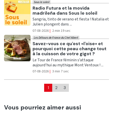
Sous le soleil
Ecouter
Radio Futura et la movida
madrileña dans Sous le soleil
Sangria, tinto de verano et fiesta ! Natalia et
Julien plongent dans ...
07-08-2026
|
2 min 19 sec
Les Détours de France du Chef Albert
Ecouter
Savez-vous ce qu'est «l'oise» et
pourquoi cette peau change tout
à la cuisson de votre gigot ?
Le Tour de France féminin s’attaque
aujourd'hui au mythique Mont Ventoux ! ...
07-08-2026
|
3 min 7 sec
1
2
3
Vous pourriez aimer aussi