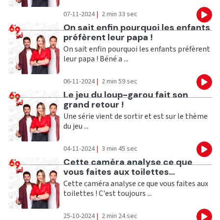
07-11-2024
|
2 min 33 sec
Eco
Ecouter
On sait enfin pourquoi les enfants
préfèrent leur papa !
On sait enfin pourquoi les enfants préfèrent
leur papa ! Béné a ...
06-11-2024
|
2 min 59 sec
Eco
Ecouter
Le jeu du loup-garou fait son
grand retour !
Une série vient de sortir et est sur le thème
du jeu ...
04-11-2024
|
3 min 45 sec
Eco
Ecouter
Cette caméra analyse ce que
vous faites aux toilettes...
Cette caméra analyse ce que vous faites aux
toilettes ! C'est toujours ...
25-10-2024
|
2 min 24 sec