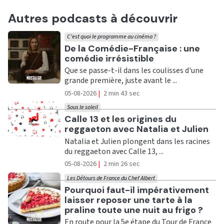
Autres podcasts à découvrir
C'est quoi le programme au cinéma ?
Ecouter
De la Comédie-Française : une
comédie irrésistible
Que se passe-t-il dans les coulisses d'une
grande première, juste avant le ...
05-08-2026
|
2 min 43 sec
Sous le soleil
Ecouter
Calle 13 et les origines du
reggaeton avec Natalia et Julien
Natalia et Julien plongent dans les racines
du reggaeton avec Calle 13, ...
05-08-2026
|
2 min 26 sec
Les Détours de France du Chef Albert
Ecouter
Pourquoi faut-il impérativement
laisser reposer une tarte à la
praline toute une nuit au frigo ?
En route pour la 5e étape du Tour de France