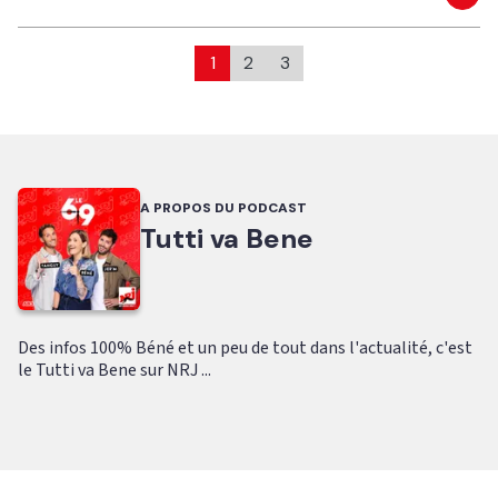
Eco
1
2
3
A PROPOS DU PODCAST
Tutti va Bene
Des infos 100% Béné et un peu de tout dans l'actualité, c'est
le Tutti va Bene sur NRJ ...