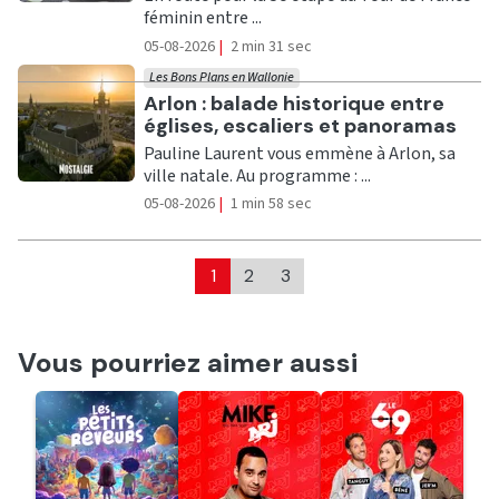
féminin entre ...
05-08-2026
|
2 min 31 sec
Les Bons Plans en Wallonie
Ecouter
Arlon : balade historique entre
églises, escaliers et panoramas
Pauline Laurent vous emmène à Arlon, sa
ville natale. Au programme : ...
05-08-2026
|
1 min 58 sec
1
2
3
Vous pourriez aimer aussi