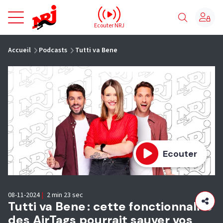
NRJ - Accueil
Ecouter NRJ
vous êtes ici
Accueil
Podcasts
Tutti va Bene
Ecouter
08-11-2024
|
2 min 23 sec
Tutti va Bene : cette fonctionnalité
des AirTags pourrait sauver vos