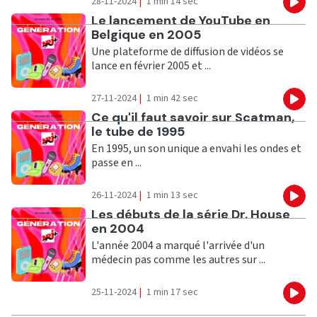
28-11-2024
|
1 min 14 sec
Eco
Ecouter
Le lancement de YouTube en
Belgique en 2005
Une plateforme de diffusion de vidéos se
lance en février 2005 et ...
27-11-2024
|
1 min 42 sec
Eco
Ecouter
Ce qu'il faut savoir sur Scatman,
le tube de 1995
En 1995, un son unique a envahi les ondes et
passe en ...
26-11-2024
|
1 min 13 sec
Eco
Ecouter
Les débuts de la série Dr. House
en 2004
L'année 2004 a marqué l'arrivée d'un
médecin pas comme les autres sur ...
25-11-2024
|
1 min 17 sec
Eco