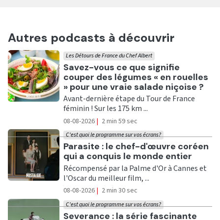
Autres podcasts à découvrir
Les Détours de France du Chef Albert
Ecouter
Savez-vous ce que signifie
couper des légumes « en rouelles
» pour une vraie salade niçoise ?
Avant-dernière étape du Tour de France
féminin ! Sur les 175 km ...
08-08-2026
|
2 min 59 sec
C'est quoi le programme sur vos écrans?
Ecouter
Parasite : le chef-d'œuvre coréen
qui a conquis le monde entier
Récompensé par la Palme d'Or à Cannes et
l'Oscar du meilleur film, ...
08-08-2026
|
2 min 30 sec
C'est quoi le programme sur vos écrans?
Ecouter
Severance : la série fascinante