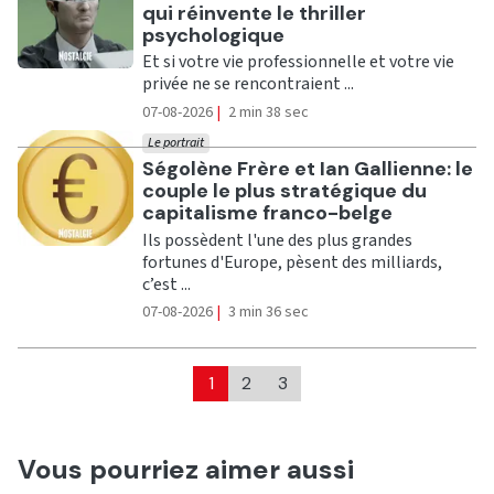
qui réinvente le thriller
psychologique
Et si votre vie professionnelle et votre vie
privée ne se rencontraient ...
07-08-2026
|
2 min 38 sec
Le portrait
Ecouter
Ségolène Frère et Ian Gallienne: le
couple le plus stratégique du
capitalisme franco-belge
Ils possèdent l'une des plus grandes
fortunes d'Europe, pèsent des milliards,
c’est ...
07-08-2026
|
3 min 36 sec
1
2
3
Vous pourriez aimer aussi