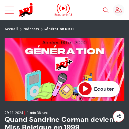
NRJ - Accueil
Ecouter NRJ
vous êtes ici
Accueil
Podcasts
Génération NRJ+
Ecouter
29-11-2024
|
1 min 38 sec
Quand Sandrine Corman devient
Miss Belgique en 1999