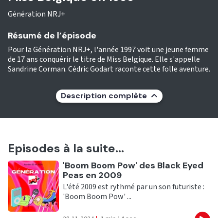
Génération NRJ+
Résumé de l’épisode
Pour la Génération NRJ+, l'année 1997 voit une jeune femme
de 17 ans conquérir le titre de Miss Belgique. Elle s'appelle
Sandrine Corman. Cédric Godart raconte cette folle aventure.
Description complète
Episodes à la suite...
Ecouter
'Boom Boom Pow' des Black Eyed
Peas en 2009
L'été 2009 est rythmé par un son futuriste :
'Boom Boom Pow' ...