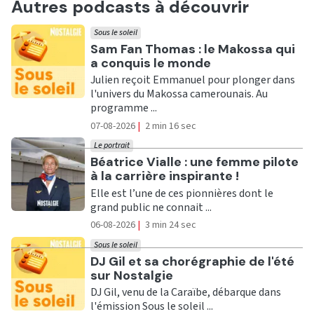
Autres podcasts à découvrir
Sous le soleil
Ecouter
Sam Fan Thomas : le Makossa qui
a conquis le monde
Julien reçoit Emmanuel pour plonger dans
l'univers du Makossa camerounais. Au
programme ...
07-08-2026
|
2 min 16 sec
Le portrait
Ecouter
Béatrice Vialle : une femme pilote
à la carrière inspirante !
Elle est l’une de ces pionnières dont le
grand public ne connait ...
06-08-2026
|
3 min 24 sec
Sous le soleil
Ecouter
DJ Gil et sa chorégraphie de l'été
sur Nostalgie
DJ Gil, venu de la Caraïbe, débarque dans
l'émission Sous le soleil ...