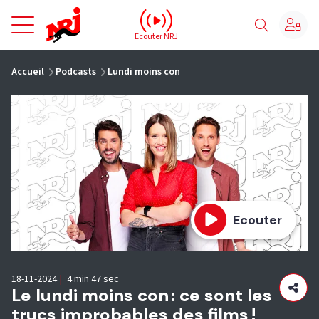
NRJ - Accueil
Ecouter NRJ
vous êtes ici
Accueil
Podcasts
Lundi moins con
Ecouter
18-11-2024
|
4 min 47 sec
Le lundi moins con : ce sont les
trucs improbables des films !