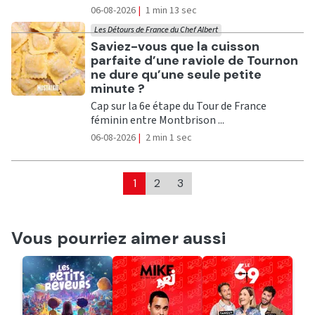
06-08-2026
|
1 min 13 sec
Les Détours de France du Chef Albert
Ecouter
Saviez-vous que la cuisson
parfaite d’une raviole de Tournon
ne dure qu’une seule petite
minute ?
Cap sur la 6e étape du Tour de France
féminin entre Montbrison ...
06-08-2026
|
2 min 1 sec
1
2
3
Vous pourriez aimer aussi