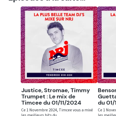
Ecouter
Ecout
Justice, Stromae, Timmy
Benson
Trumpet : Le mix de
Guetta
Timcee du 01/11/2024
du 01/
Ce 1 Novembre 2024, Timcee vous a mixé
Ce 1 Nove
les meilleurs hits du ...
les meilleu