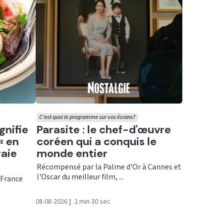
C'est quoi le programme sur vos écrans?
Ecouter
gnifie
Parasite : le chef-d'œuvre
« en
coréen qui a conquis le
raie
monde entier
Récompensé par la Palme d'Or à Cannes et
l'Oscar du meilleur film, ...
 France
08-08-2026
|
2 min 30 sec