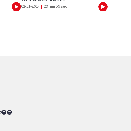
02-11-2024
|
29 min 56 sec
Ecouter
Ecouter
cee