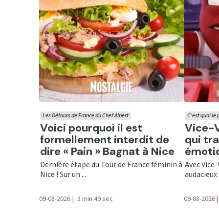
Les Détours de France du Chef Albert
C'est quoi le
Ecouter
Ecout
Voici pourquoi il est
Vice-Ve
formellement interdit de
qui tr
dire « Pain » Bagnat à Nice
émotio
Dernière étape du Tour de France féminin à
Avec Vice-
Nice ! Sur un ...
audacieux 
09-08-2026
|
3 min 49 sec
09-08-2026
|