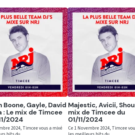
er
Ecouter
 Boone, Gayle, David
Majestic, Avicii, Shou
 : Le mix de Timcee
mix de Timcee du
11/2024
01/11/2024
mbre 2024, Timcee vous a mixé
Ce 1 Novembre 2024, Timcee vou
rs hits du ...
les meilleurs hits du ...