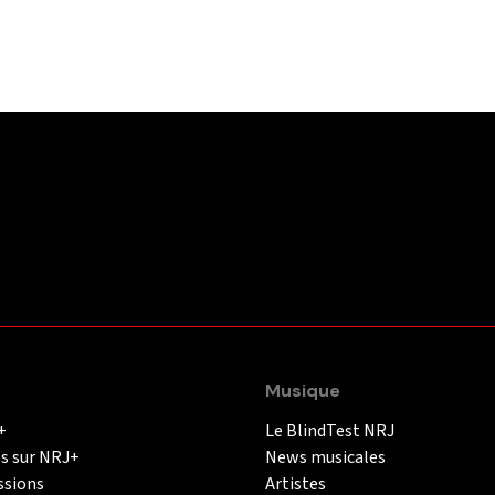
Musique
+
Le BlindTest NRJ
és sur NRJ+
News musicales
ssions
Artistes