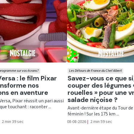
 programme sur vos écrans?
Les Détours de France du Chef Albert
er
Ecouter
rsa : le film Pixar
Savez-vous ce que si
ansforme nos
couper des légumes 
ns en aventure
rouelles » pour une v
salade niçoise ?
Versa, Pixar réussit un pari aussi
que touchant : raconter ...
Avant-dernière étape du Tour de
féminin ! Sur les 175 km ...
2 min 39 sec
08-08-2026
|
2 min 59 sec