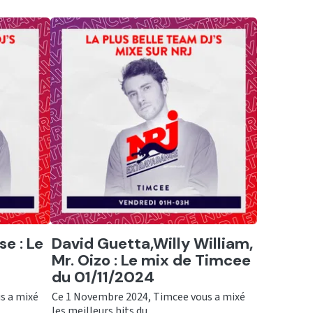
Ecouter
se : Le
David Guetta,Willy William,
Mr. Oizo : Le mix de Timcee
du 01/11/2024
s a mixé
Ce 1 Novembre 2024, Timcee vous a mixé
les meilleurs hits du ...