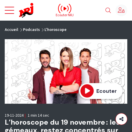
NRJ - Accueil
Ecouter NRJ
vous êtes ici
Accueil
Podcasts
L'horoscope
Ecouter
19-11-2024
|
1 min 14 sec
L’horoscope du 19 novembre : les
gémeaux, restez concentrés sur