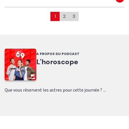
Eco
1
2
3
A PROPOS DU PODCAST
L'horoscope
Que vous réservent les astres pour cette journée ? ...