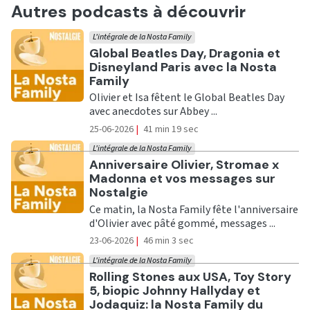
Autres podcasts à découvrir
L'intégrale de la Nosta Family
Ecouter
Global Beatles Day, Dragonia et
Disneyland Paris avec la Nosta
Family
Olivier et Isa fêtent le Global Beatles Day
avec anecdotes sur Abbey ...
25-06-2026
|
41 min 19 sec
L'intégrale de la Nosta Family
Ecouter
Anniversaire Olivier, Stromae x
Madonna et vos messages sur
Nostalgie
Ce matin, la Nosta Family fête l'anniversaire
d'Olivier avec pâté gommé, messages ...
23-06-2026
|
46 min 3 sec
L'intégrale de la Nosta Family
Ecouter
Rolling Stones aux USA, Toy Story
5, biopic Johnny Hallyday et
Jodaquiz: la Nosta Family du