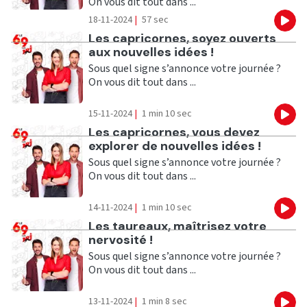
On vous dit tout dans ...
18-11-2024
|
57 sec
Eco
Ecouter
Les capricornes, soyez ouverts
aux nouvelles idées !
Sous quel signe s’annonce votre journée ?
On vous dit tout dans ...
15-11-2024
|
1 min 10 sec
Eco
Ecouter
Les capricornes, vous devez
explorer de nouvelles idées !
Sous quel signe s’annonce votre journée ?
On vous dit tout dans ...
14-11-2024
|
1 min 10 sec
Eco
Ecouter
Les taureaux, maîtrisez votre
nervosité !
Sous quel signe s’annonce votre journée ?
On vous dit tout dans ...
13-11-2024
|
1 min 8 sec