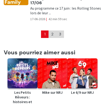
17/06
Au programme ce 17 juin : les Rolling Stones
lors de leur ...
17-06-2026
|
42 min 59 sec
1
2
3
Vous pourriez aimer aussi
Les Petits
Mike sur NRJ
Le 6/9 sur NRJ
Rêveurs :
histoires et