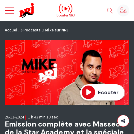
NRJ - Accueil
Ecouter NRJ
vous êtes ici
Accueil
Podcasts
Mike sur NRJ
Ecouter
26-11-2024
|
1 h 43 min 10 sec
Emission complète avec Masseo
de la Star Academy et la spéciale