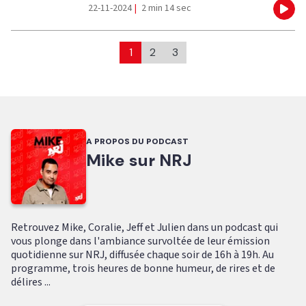
22-11-2024
|
2 min 14 sec
Eco
1
2
3
A PROPOS DU PODCAST
Mike sur NRJ
Retrouvez Mike, Coralie, Jeff et Julien dans un podcast qui
vous plonge dans l'ambiance survoltée de leur émission
quotidienne sur NRJ, diffusée chaque soir de 16h à 19h. Au
programme, trois heures de bonne humeur, de rires et de
délires ...