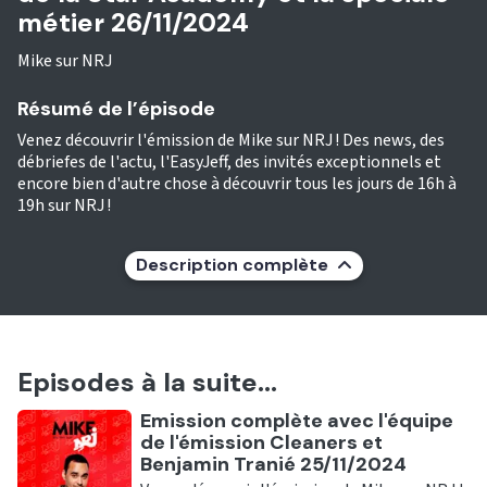
métier 26/11/2024
Mike sur NRJ
Résumé de l’épisode
Venez découvrir l'émission de Mike sur NRJ ! Des news, des
débriefes de l'actu, l'EasyJeff, des invités exceptionnels et
encore bien d'autre chose à découvrir tous les jours de 16h à
19h sur NRJ !
Description complète
Episodes à la suite...
Ecouter
Emission complète avec l'équipe
de l'émission Cleaners et
Benjamin Tranié 25/11/2024