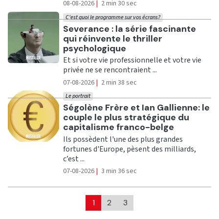
08-08-2026
|
2 min 30 sec
C'est quoi le programme sur vos écrans?
Ecouter
Severance : la série fascinante
qui réinvente le thriller
psychologique
Et si votre vie professionnelle et votre vie
privée ne se rencontraient ...
07-08-2026
|
2 min 38 sec
Le portrait
Ecouter
Ségolène Frère et Ian Gallienne: le
couple le plus stratégique du
capitalisme franco-belge
Ils possèdent l'une des plus grandes
fortunes d'Europe, pèsent des milliards,
c’est ...
07-08-2026
|
3 min 36 sec
1
2
3