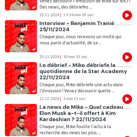
Venez découvrir l'émission de Mike sur NRJ !
Des news, des débriefes ...
25-11-2024
|
1 h 54 min 35 sec
Eco
Ecouter
Interview - Benjamin Tranié
25/11/2024
Chaque jour, nous recevons un invité qui
nous parle d'actualité, de sa ...
25-11-2024
|
30 min 55 sec
Eco
Ecouter
Le débrief - Mike débriefe la
quotidienne de la Star Academy
22/11/2024
Chaque jour, Mike débriefe une actu dans
l'émission ! Venez découvrir quelle ...
22-11-2024
|
3 min 15 sec
Eco
Ecouter
La news de Mike - Quel cadeau
Elon Musk a-t-il offert à Kim
Kardashian ? 22/11/2024
Chaque jour, Mike fouille l'actu à la
recherche des news les plus ...