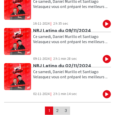
Ce samedi, Daniel Murillo et Santiago
Velasquez vous ont préparé les meilleurs ...
16-11-2024
|
2 h 35 sec
Eco
Ecouter
NRJ Latino du 09/11/2024
Ce samedi, Daniel Murillo et Santiago
Velasquez vous ont préparé les meilleurs ...
09-11-2024
|
2 h 1 min 28 sec
Eco
Ecouter
NRJ Latino du 02/11/2024
Ce samedi, Daniel Murillo et Santiago
Velasquez vous ont préparé les meilleurs ...
02-11-2024
|
2 h 1 min 14 sec
Eco
1
2
3