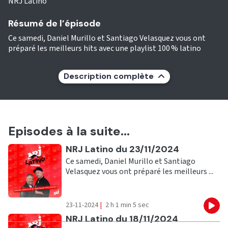
NRJ Latino
Résumé de l’épisode
Ce samedi, Daniel Murillo et Santiago Velasquez vous ont
préparé les meilleurs hits avec une playlist 100 % latino
Description complète
Episodes à la suite...
Ecouter
NRJ Latino du 23/11/2024
Ce samedi, Daniel Murillo et Santiago
Velasquez vous ont préparé les meilleurs ...
23-11-2024
|
2 h 1 min 5 sec
Eco
Ecouter
NRJ Latino du 18/11/2024