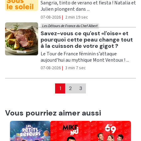
Sangria, tinto de verano et fiesta ! Natalia et
Julien plongent dans ...
07-08-2026
|
2 min 19 sec
Les Détours de France du Chef Albert
Ecouter
Savez-vous ce qu'est «l'oise» et
pourquoi cette peau change tout
à la cuisson de votre gigot ?
Le Tour de France féminin s’attaque
aujourd'hui au mythique Mont Ventoux ! ...
07-08-2026
|
3 min 7 sec
1
2
3
Vous pourriez aimer aussi