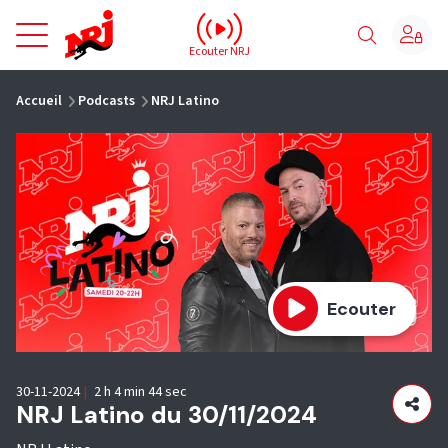
NRJ - Accueil
Ecouter NRJ
vous êtes ici
Accueil
Podcasts
NRJ Latino
Ecouter
30-11-2024
|
2 h 4 min 44 sec
NRJ Latino du 30/11/2024