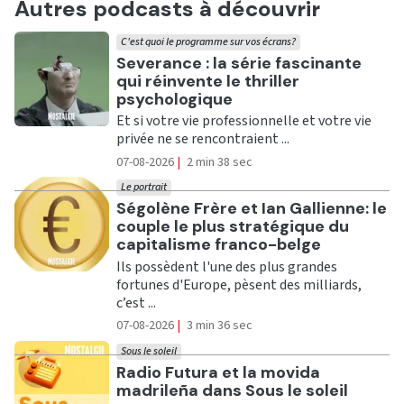
Autres podcasts à découvrir
C'est quoi le programme sur vos écrans?
Ecouter
Severance : la série fascinante
qui réinvente le thriller
psychologique
Et si votre vie professionnelle et votre vie
privée ne se rencontraient ...
07-08-2026
|
2 min 38 sec
Le portrait
Ecouter
Ségolène Frère et Ian Gallienne: le
couple le plus stratégique du
capitalisme franco-belge
Ils possèdent l'une des plus grandes
fortunes d'Europe, pèsent des milliards,
c’est ...
07-08-2026
|
3 min 36 sec
Sous le soleil
Ecouter
Radio Futura et la movida
madrileña dans Sous le soleil