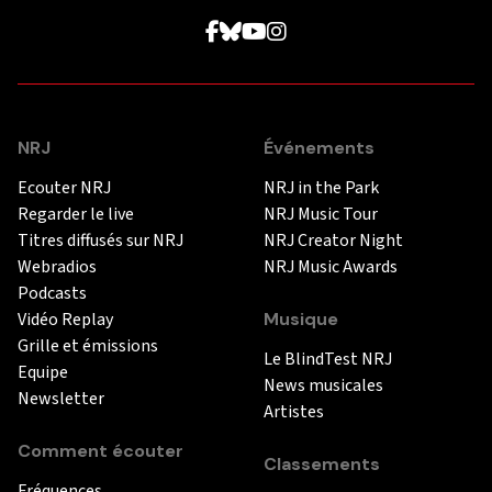
NRJ
Événements
Ecouter NRJ
NRJ in the Park
Regarder le live
NRJ Music Tour
Titres diffusés sur NRJ
NRJ Creator Night
Webradios
NRJ Music Awards
Podcasts
Vidéo Replay
Musique
Grille et émissions
Le BlindTest NRJ
Equipe
News musicales
Newsletter
Artistes
Comment écouter
Classements
Fréquences