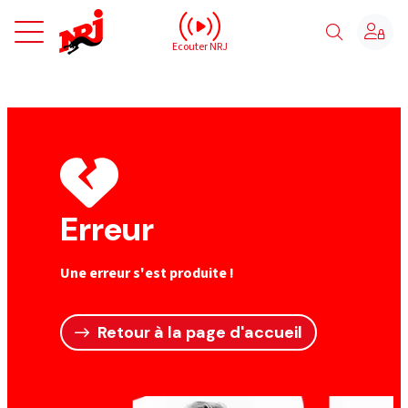
NRJ - Accueil
Ecouter NRJ
Erreur
Une erreur s'est produite !
Retour à la page d'accueil