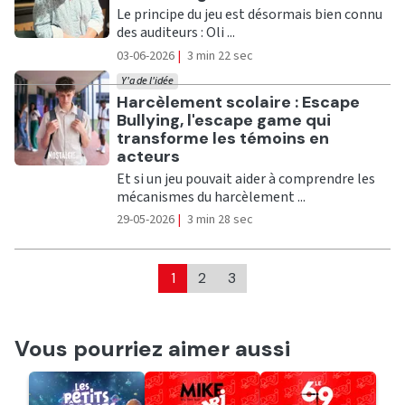
Le principe du jeu est désormais bien connu
des auditeurs : Oli ...
03-06-2026
|
3 min 22 sec
Y'a de l'idée
Ecouter
Harcèlement scolaire : Escape
Bullying, l'escape game qui
transforme les témoins en
acteurs
Et si un jeu pouvait aider à comprendre les
mécanismes du harcèlement ...
29-05-2026
|
3 min 28 sec
1
2
3
Vous pourriez aimer aussi