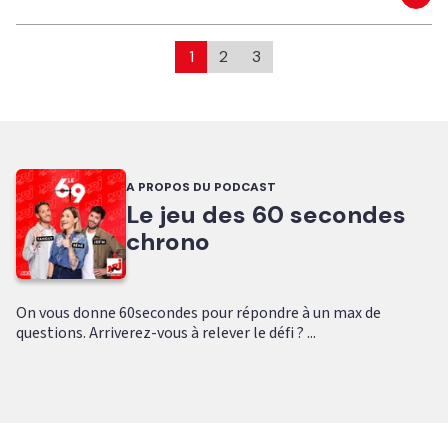
Eco
1
2
3
A PROPOS DU PODCAST
Le jeu des 60 secondes
chrono
On vous donne 60secondes pour répondre à un max de
questions. Arriverez-vous à relever le défi ? ...