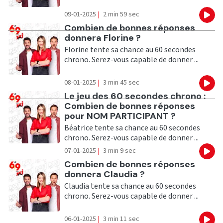
09-01-2025
|
2 min 59 sec
Eco
Ecouter
Combien de bonnes réponses
donnera Florine ?
Florine tente sa chance au 60 secondes
chrono. Serez-vous capable de donner ...
08-01-2025
|
3 min 45 sec
Eco
Ecouter
Le jeu des 60 secondes chrono :
Combien de bonnes réponses
pour NOM PARTICIPANT ?
Béatrice tente sa chance au 60 secondes
chrono. Serez-vous capable de donner ...
07-01-2025
|
3 min 9 sec
Eco
Ecouter
Combien de bonnes réponses
donnera Claudia ?
Claudia tente sa chance au 60 secondes
chrono. Serez-vous capable de donner ...
06-01-2025
|
3 min 11 sec