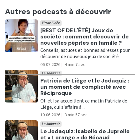
Autres podcasts à découvrir
Y'a de l'idée
Ecouter
[BEST OF DE L'ÉTÉ] Jeux de
société : comment découvrir de
nouvelles pépites en famille ?
Conseils, astuces et bonnes adresses pour
découvrir de nouveaux jeux de société ...
06-07-2026
|
4 min 7 sec
Le Jodaquiz
Ecouter
Patricia de Liège et le Jodaquiz :
un moment de complicité avec
Réciproque
Oli et Isa accueillent ce matin Patricia de
Liège, qui s'affaire à ...
10-06-2026
|
3 min 57 sec
Le Jodaquiz
Ecouter
Le Jodaquiz: Isabelle de Juprelle
et « L'orange » de Bécaud