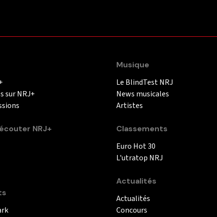
Musique
+
Le BlindTest NRJ
és sur NRJ+
News musicales
ssions
Artistes
couter NRJ+
Classements
Euro Hot 30
L'utratop NRJ
Actualités
ts
Actualités
ark
Concours