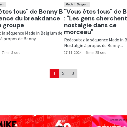
ium
Made in Belgium
er
Ecouter
êtes fous" de Benny B
"Vous êtes fous" de 
fluence du breakdance
: "Les gens cherchent
e groupe
nostalgie dans ce
morceau"
 la séquence Made in Belgium de
à propos de Benny ...
Réécoutez la séquence Made in 
Nostalgie à propos de Benny ...
7 min 5 sec
27-11-2024
|
6 min 25 sec
1
2
3