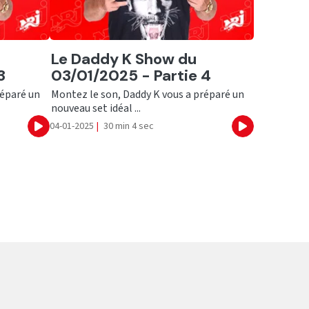
Ecouter
Le Daddy K Show du
3
03/01/2025 - Partie 4
réparé un
Montez le son, Daddy K vous a préparé un
nouveau set idéal ...
04-01-2025
|
30 min 4 sec
Ecouter
Ecouter