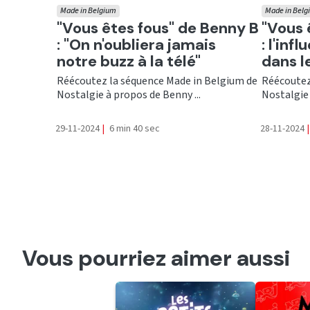
Made in Belgium
Made in Belg
Ecouter
Ecout
"Vous êtes fous" de Benny B
"Vous 
: "On n'oubliera jamais
: l'in
notre buzz à la télé"
dans l
Réécoutez la séquence Made in Belgium de
Réécoutez
Nostalgie à propos de Benny ...
Nostalgie 
29-11-2024
|
6 min 40 sec
28-11-2024
|
Vous pourriez aimer aussi