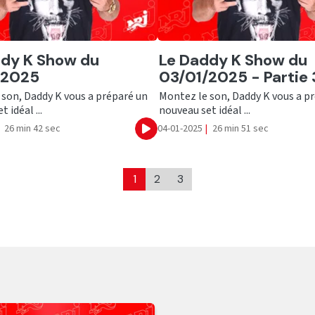
er
Ecouter
ddy K Show du
Le Daddy K Show du
/2025
03/01/2025 - Partie 
son, Daddy K vous a préparé un
Montez le son, Daddy K vous a p
 idéal ...
nouveau set idéal ...
26 min 42 sec
04-01-2025
|
26 min 51 sec
Ecouter
1
2
3