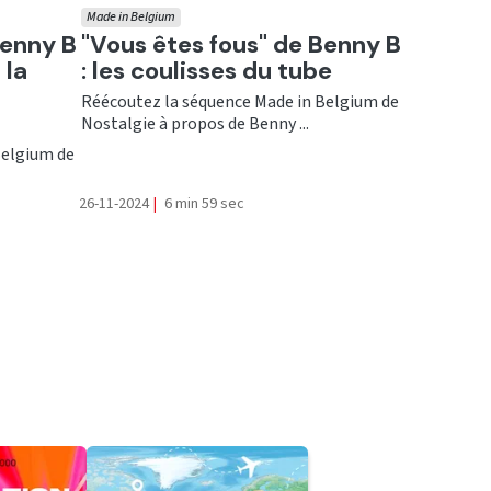
Made in Belgium
Ecouter
Benny B
"Vous êtes fous" de Benny B
 la
: les coulisses du tube
Réécoutez la séquence Made in Belgium de
Nostalgie à propos de Benny ...
Belgium de
26-11-2024
|
6 min 59 sec