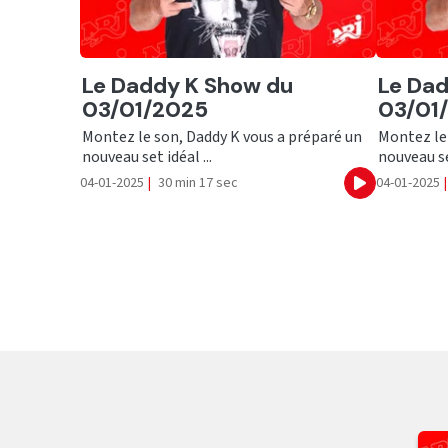
Ecouter
Ecout
Le Daddy K Show du
Le Da
03/01/2025
03/01
Montez le son, Daddy K vous a préparé un
Montez le 
nouveau set idéal ...
nouveau set
04-01-2025
|
30 min 17 sec
04-01-2025
|
Ecouter