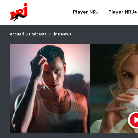
NRJ - Accueil
Player NRJ
Player NRJ+
vous êtes ici
Accueil
Podcasts
Ciné News