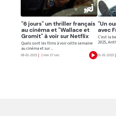
Ecouter
Ecout
"6 jours" un thriller français
"Un ou
au cinéma et "Wallace et
avec 
Gromit" à voir sur Netflix
C'est la b
2025, Ant
Quels sont les films à voir cette semaine
au cinéma et sur ...
08-01-2025
|
2 min 37 sec
01-01-2025
|
Ecouter