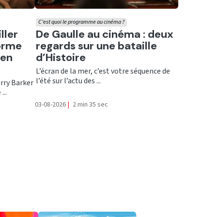
C'est quoi le programme au cinéma ?
Ecouter
ller
De Gaulle au cinéma : deux
forme
regards sur une bataille
 en
d’Histoire
L’écran de la mer, c’est votre séquence de
l’été sur l’actu des ...
urry Barker
...
03-08-2026
|
2 min 35 sec