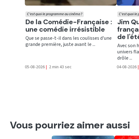
C'est quoi le programme au cinéma ?
C'est quoi l
Ecouter
Ecout
De la Comédie-Française :
Jim Qu
une comédie irrésistible
frança
de l'ét
Que se passe-t-il dans les coulisses d'une
grande première, juste avant le ...
Avec son 
univers f
drôle ...
05-08-2026
|
2 min 43 sec
04-08-2026
|
Vous pourriez aimer aussi