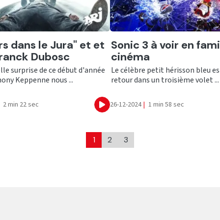
er
Ecouter
rs dans le Jura" et et
Sonic 3 à voir en fami
Franck Dubosc
cinéma
elle surprise de ce début d'année
Le célèbre petit hérisson bleu es
hony Keppenne nous ...
retour dans un troisième volet ...
2 min 22 sec
26-12-2024
|
1 min 58 sec
Ecouter
1
2
3