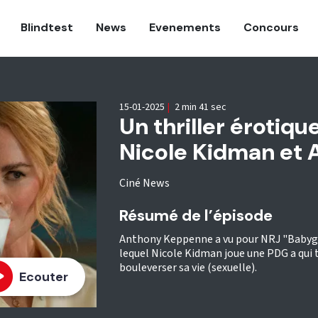
Blindtest
News
Evenements
Concours
15-01-2025
|
2 min 41 sec
Un thriller érotiqu
Nicole Kidman et 
Ciné News
Résumé de l’épisode
Anthony Keppenne a vu pour NRJ "Babygirl
lequel Nicole Kidman joue une PDG a qui to
bouleverser sa vie (sexuelle).
Ecouter