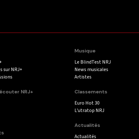
Musique
+
Le BlindTest NRJ
és sur NRJ+
News musicales
ssions
Artistes
couter NRJ+
Classements
Euro Hot 30
L'utratop NRJ
Actualités
ts
Actualités