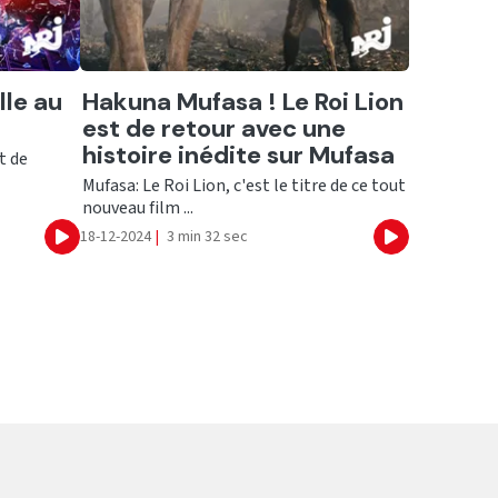
Ecouter
lle au
Hakuna Mufasa ! Le Roi Lion
est de retour avec une
histoire inédite sur Mufasa
t de
Mufasa: Le Roi Lion, c'est le titre de ce tout
nouveau film ...
18-12-2024
|
3 min 32 sec
Ecouter
Ecouter