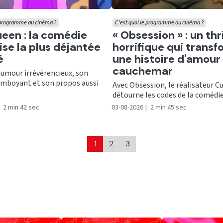
e programme au cinéma ?
C'est quoi le programme au cinéma ?
er
Ecouter
een : la comédie
« Obsession » : un thri
ise la plus déjantée
horrifique qui trans
é
une histoire d'amour
cauchemar
humour irrévérencieux, son
lamboyant et son propos aussi
Avec Obsession, le réalisateur C
détourne les codes de la comédie 
2 min 42 sec
03-08-2026
|
2 min 45 sec
1
2
3