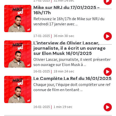
17-01-2025
|
32 min 14 sec
Eco
Ecouter
Mike sur NRJ du 17/01/2025 -
16h/17h
Retrouvez le 16h/17h de Mike sur NRJ du
vendredi 17 janvier avec ...
17-01-2025
|
36 min 38 sec
Eco
Ecouter
L'interview de Olivier Lascar,
journaliste, il a écrit un ouvrage
sur Elon Musk 16/01/2025
Olivier Lascar, journaliste, il vient présenter
son ouvrage sur Elon Musk à ...
16-01-2025
|
18 min 24 sec
Eco
Ecouter
Le Complète La Ref du 16/01/2025
Chaque jour, l'équipe doit compléter une ref
connue de film en tentant ...
16-01-2025
|
1 min 19 sec
Eco