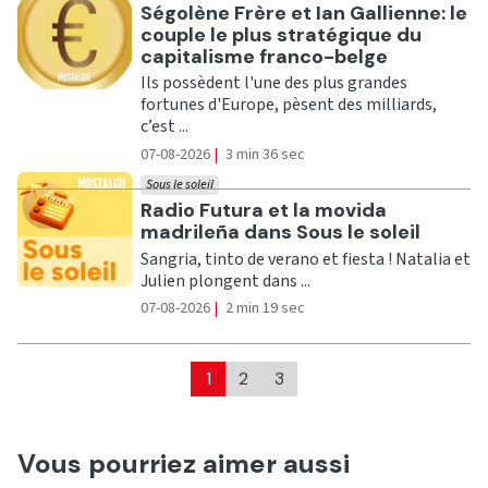
Ecouter
Ségolène Frère et Ian Gallienne: le
couple le plus stratégique du
capitalisme franco-belge
Ils possèdent l'une des plus grandes
fortunes d'Europe, pèsent des milliards,
c’est ...
07-08-2026
|
3 min 36 sec
Sous le soleil
Ecouter
Radio Futura et la movida
madrileña dans Sous le soleil
Sangria, tinto de verano et fiesta ! Natalia et
Julien plongent dans ...
07-08-2026
|
2 min 19 sec
1
2
3
Vous pourriez aimer aussi