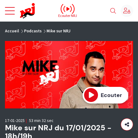
NRJ - Accueil
Ecouter NRJ
vous êtes ici
Accueil
Podcasts
Mike sur NRJ
Ecouter
17-01-2025
|
53 min 32 sec
Mike sur NRJ du 17/01/2025 -
18h/19h