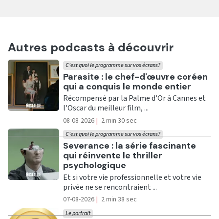
Autres podcasts à découvrir
C'est quoi le programme sur vos écrans?
Ecouter
Parasite : le chef-d'œuvre coréen
qui a conquis le monde entier
Récompensé par la Palme d'Or à Cannes et
l'Oscar du meilleur film, ...
08-08-2026
|
2 min 30 sec
C'est quoi le programme sur vos écrans?
Ecouter
Severance : la série fascinante
qui réinvente le thriller
psychologique
Et si votre vie professionnelle et votre vie
privée ne se rencontraient ...
07-08-2026
|
2 min 38 sec
Le portrait