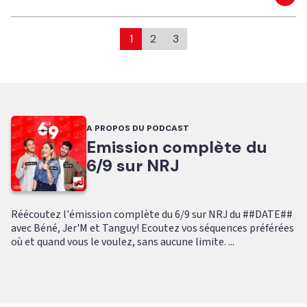
Eco
1
2
3
A PROPOS DU PODCAST
Emission complète du
6/9 sur NRJ
Réécoutez l'émission complète du 6/9 sur NRJ du ##DATE##
avec Béné, Jer'M et Tanguy! Ecoutez vos séquences préférées
où et quand vous le voulez, sans aucune limite. ...