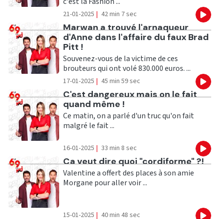
c'est la Fashion ...
21-01-2025
|
42 min 7 sec
Eco
Ecouter
Marwan a trouvé l'arnaqueur
d'Anne dans l'affaire du faux Brad
Pitt !
Souvenez-vous de la victime de ces
brouteurs qui ont volé 830.000 euros. ...
17-01-2025
|
45 min 59 sec
Eco
Ecouter
C'est dangereux mais on le fait
quand même !
Ce matin, on a parlé d'un truc qu'on fait
malgré le fait ...
16-01-2025
|
33 min 8 sec
Eco
Ecouter
Ca veut dire quoi "cordiforme" ?!
Valentine a offert des places à son amie
Morgane pour aller voir ...
15-01-2025
|
40 min 48 sec