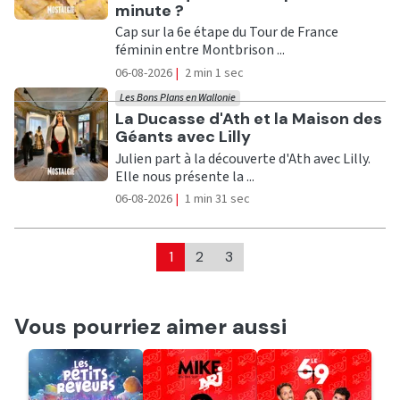
minute ?
Cap sur la 6e étape du Tour de France
féminin entre Montbrison ...
06-08-2026
|
2 min 1 sec
Les Bons Plans en Wallonie
Ecouter
La Ducasse d'Ath et la Maison des
Géants avec Lilly
Julien part à la découverte d'Ath avec Lilly.
Elle nous présente la ...
06-08-2026
|
1 min 31 sec
1
2
3
Vous pourriez aimer aussi