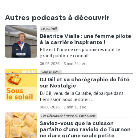
Autres podcasts à découvrir
Le portrait
Ecouter
Béatrice Vialle : une femme pilote
à la carrière inspirante !
Elle est l’une de ces pionnières dont le
grand public ne connait ...
06-08-2026
|
3 min 24 sec
Sous le soleil
Ecouter
DJ Gil et sa chorégraphie de l'été
sur Nostalgie
DJ Gil, venu de la Caraïbe, débarque dans
l'émission Sous le soleil ...
06-08-2026
|
1 min 13 sec
Les Détours de France du Chef Albert
Ecouter
Saviez-vous que la cuisson
parfaite d’une raviole de Tournon
ne dure qu’une seule petite