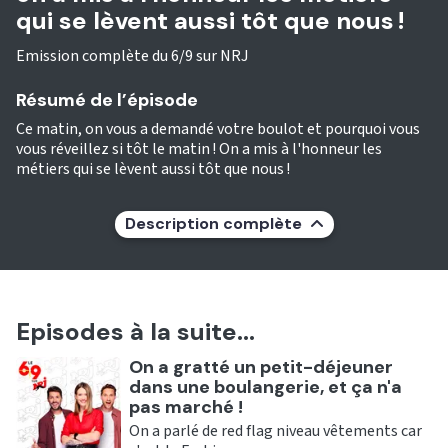
qui se lèvent aussi tôt que nous !
Emission complète du 6/9 sur NRJ
Résumé de l’épisode
Ce matin, on vous a demandé votre boulot et pourquoi vous
vous réveillez si tôt le matin ! On a mis à l'honneur les
métiers qui se lèvent aussi tôt que nous !
Description complète
Episodes à la suite...
Ecouter
On a gratté un petit-déjeuner
dans une boulangerie, et ça n'a
pas marché !
On a parlé de red flag niveau vêtements car