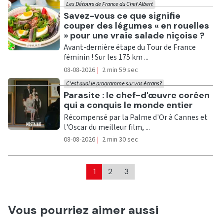
Les Détours de France du Chef Albert
Ecouter
Savez-vous ce que signifie
couper des légumes « en rouelles
» pour une vraie salade niçoise ?
Avant-dernière étape du Tour de France
féminin ! Sur les 175 km ...
08-08-2026
|
2 min 59 sec
C'est quoi le programme sur vos écrans?
Ecouter
Parasite : le chef-d'œuvre coréen
qui a conquis le monde entier
Récompensé par la Palme d'Or à Cannes et
l'Oscar du meilleur film, ...
08-08-2026
|
2 min 30 sec
1
2
3
Vous pourriez aimer aussi