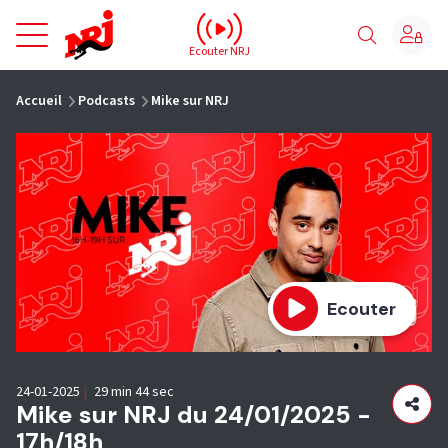
NRJ - Accueil
Ecouter NRJ
vous êtes ici
Accueil
Podcasts
Mike sur NRJ
Ecouter
24-01-2025
|
29 min 44 sec
Mike sur NRJ du 24/01/2025 -
17h/18h