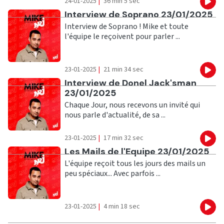
24-01-2025
|
36 min 5 sec
Eco
Ecouter
Interview de Soprano 23/01/2025
Interview de Soprano ! Mike et toute
l'équipe le reçoivent pour parler ...
23-01-2025
|
21 min 34 sec
Eco
Ecouter
Interview de Donel Jack'sman
23/01/2025
Chaque Jour, nous recevons un invité qui
nous parle d'actualité, de sa ...
23-01-2025
|
17 min 32 sec
Eco
Ecouter
Les Mails de l'Equipe 23/01/2025
L'équipe reçoit tous les jours des mails un
peu spéciaux... Avec parfois ...
23-01-2025
|
4 min 18 sec
Eco