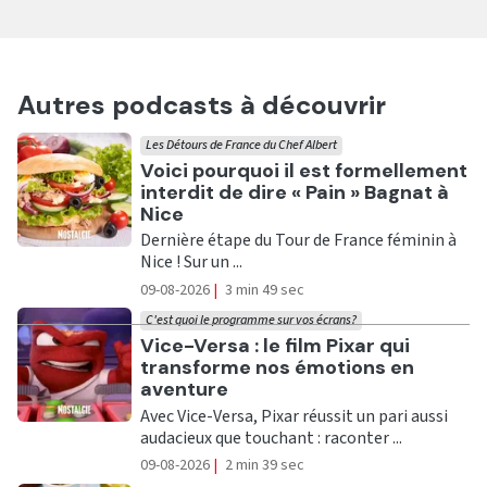
Autres podcasts à découvrir
Les Détours de France du Chef Albert
Ecouter
Voici pourquoi il est formellement
interdit de dire « Pain » Bagnat à
Nice
Dernière étape du Tour de France féminin à
Nice ! Sur un ...
09-08-2026
|
3 min 49 sec
C'est quoi le programme sur vos écrans?
Ecouter
Vice-Versa : le film Pixar qui
transforme nos émotions en
aventure
Avec Vice-Versa, Pixar réussit un pari aussi
audacieux que touchant : raconter ...
09-08-2026
|
2 min 39 sec