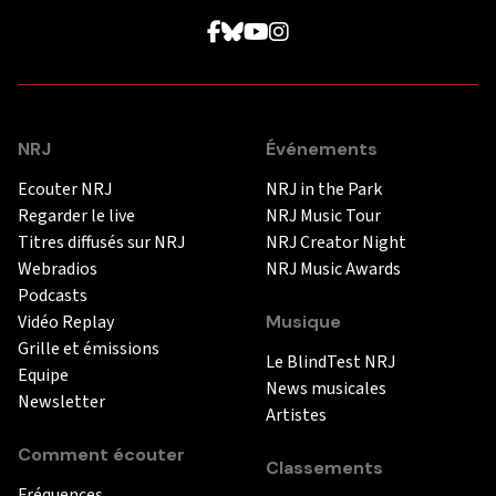
NRJ
Événements
Ecouter NRJ
NRJ in the Park
Regarder le live
NRJ Music Tour
Titres diffusés sur NRJ
NRJ Creator Night
Webradios
NRJ Music Awards
Podcasts
Vidéo Replay
Musique
Grille et émissions
Le BlindTest NRJ
Equipe
News musicales
Newsletter
Artistes
Comment écouter
Classements
Fréquences