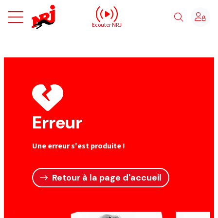
NRJ - Accueil
Ecouter NRJ
Erreur
Une erreur s'est produite !
Retour à la page d'accueil