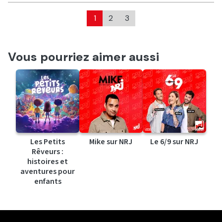
1
2
3
Vous pourriez aimer aussi
Les Petits
Mike sur NRJ
Le 6/9 sur NRJ
Rêveurs :
histoires et
aventures pour
enfants