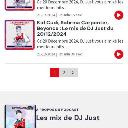
Ce 20 Décembre 2024, DJ Just vous a mixé les
meilleurs hits ...
21-12-2024
|
29 min 15 sec
Eco
Ecouter
Kid Cudi, Sabrina Carpenter,
Beyonce : Le mix de DJ Just du
20/12/2024
Ce 20 Décembre 2024, DJ Just vous a mixé les
meilleurs hits ...
21-12-2024
|
29 min 36 sec
Eco
1
2
3
A PROPOS DU PODCAST
Les mix de DJ Just