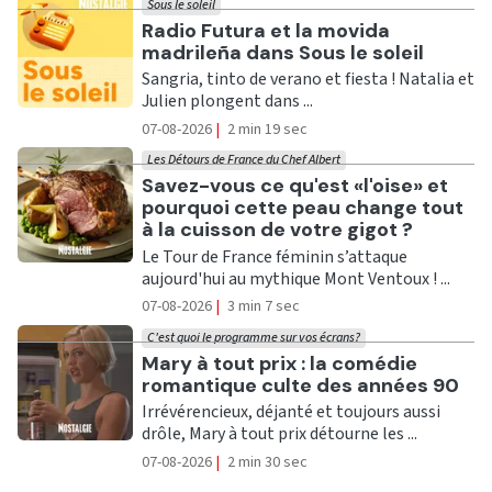
Sous le soleil
Ecouter
Radio Futura et la movida
madrileña dans Sous le soleil
Sangria, tinto de verano et fiesta ! Natalia et
Julien plongent dans ...
07-08-2026
|
2 min 19 sec
Les Détours de France du Chef Albert
Ecouter
Savez-vous ce qu'est «l'oise» et
pourquoi cette peau change tout
à la cuisson de votre gigot ?
Le Tour de France féminin s’attaque
aujourd'hui au mythique Mont Ventoux ! ...
07-08-2026
|
3 min 7 sec
C'est quoi le programme sur vos écrans?
Ecouter
Mary à tout prix : la comédie
romantique culte des années 90
Irrévérencieux, déjanté et toujours aussi
drôle, Mary à tout prix détourne les ...
07-08-2026
|
2 min 30 sec