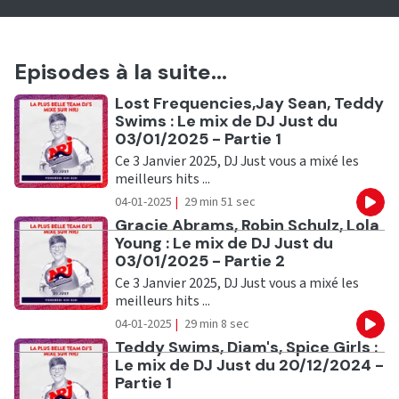
Episodes à la suite...
Ecouter
Lost Frequencies,Jay Sean, Teddy
Swims : Le mix de DJ Just du
03/01/2025 - Partie 1
Ce 3 Janvier 2025, DJ Just vous a mixé les
meilleurs hits ...
04-01-2025
|
29 min 51 sec
Eco
Ecouter
Gracie Abrams, Robin Schulz, Lola
Young : Le mix de DJ Just du
03/01/2025 - Partie 2
Ce 3 Janvier 2025, DJ Just vous a mixé les
meilleurs hits ...
04-01-2025
|
29 min 8 sec
Eco
Ecouter
Teddy Swims, Diam's, Spice Girls :
Le mix de DJ Just du 20/12/2024 -
Partie 1