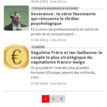
08-08-2026
|
2 min 30 sec
C'est quoi le programme sur vos écrans?
Ecouter
Severance : la série fascinante
qui réinvente le thriller
psychologique
Et si votre vie professionnelle et votre vie
privée ne se rencontraient ...
07-08-2026
|
2 min 38 sec
Le portrait
Ecouter
Ségolène Frère et Ian Gallienne: le
couple le plus stratégique du
capitalisme franco-belge
Ils possèdent l'une des plus grandes
fortunes d'Europe, pèsent des milliards,
c’est ...
07-08-2026
|
3 min 36 sec
1
2
3