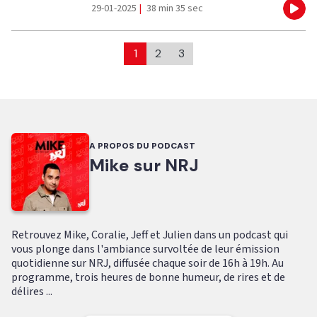
29-01-2025
|
38 min 35 sec
Eco
1
2
3
A PROPOS DU PODCAST
Mike sur NRJ
Retrouvez Mike, Coralie, Jeff et Julien dans un podcast qui
vous plonge dans l'ambiance survoltée de leur émission
quotidienne sur NRJ, diffusée chaque soir de 16h à 19h. Au
programme, trois heures de bonne humeur, de rires et de
délires ...