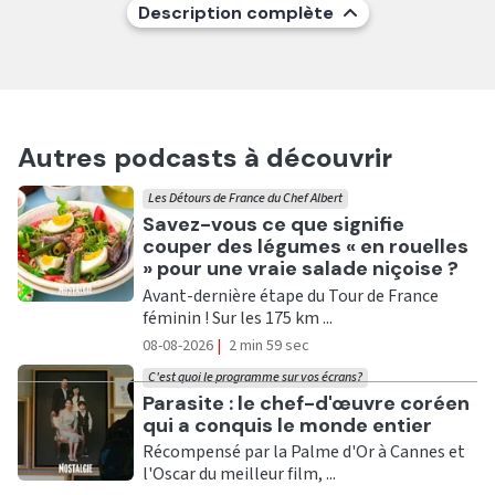
Description complète
Autres podcasts à découvrir
Les Détours de France du Chef Albert
Ecouter
Savez-vous ce que signifie
couper des légumes « en rouelles
» pour une vraie salade niçoise ?
Avant-dernière étape du Tour de France
féminin ! Sur les 175 km ...
08-08-2026
|
2 min 59 sec
C'est quoi le programme sur vos écrans?
Ecouter
Parasite : le chef-d'œuvre coréen
qui a conquis le monde entier
Récompensé par la Palme d'Or à Cannes et
l'Oscar du meilleur film, ...