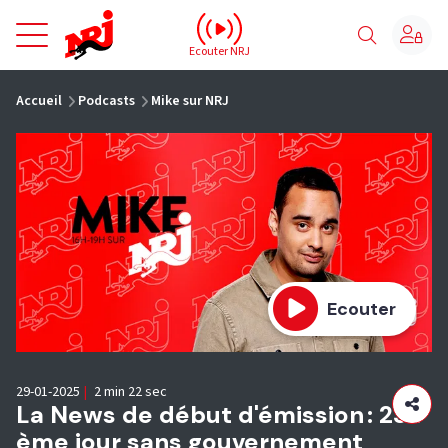
NRJ - Accueil
Ecouter NRJ
vous êtes ici
Accueil
Podcasts
Mike sur NRJ
Ecouter
29-01-2025
|
2 min 22 sec
La News de début d'émission : 234
ème jour sans gouvernement