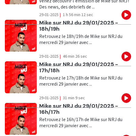
Venez découvrir l'émission de Mike sur NRJ !
Des news, des debriefs de ...
29-01-2025
|
1 h 56 min 12 sec
Eco
Ecouter
Mike sur NRJ du 29/01/2025 -
18h/19h
Retrouvez le 18h/19h de Mike sur NRJ du
mercredi 29 janvier avec ...
29-01-2025
|
46 min 26 sec
Eco
Ecouter
Mike sur NRJ du 29/01/2025 -
17h/18h
Retrouvez le 17h/18h de Mike sur NRJ du
mercredi 29 janvier avec ...
29-01-2025
|
31 min 9 sec
Eco
Ecouter
Mike sur NRJ du 29/01/2025 -
16h/17h
Retrouvez le 16h/17h de Mike sur NRJ du
mercredi 29 janvier avec ...