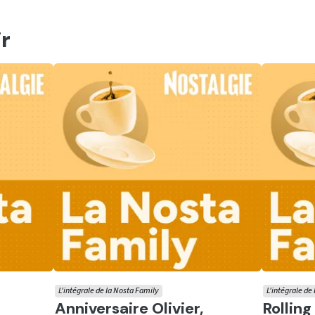
r
L'intégrale de la Nosta Family
L'intégrale de
Ecouter
Ecoute
Anniversaire Olivier,
Rollin