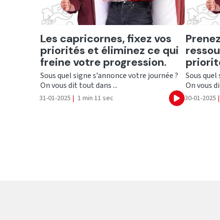
Ecouter
Ecout
Les capricornes, fixez vos
Prenez
priorités et éliminez ce qui
ressour
freine votre progression.
priorit
Sous quel signe s’annonce votre journée ?
Sous quel 
On vous dit tout dans ...
On vous dit
31-01-2025
|
1 min 11 sec
30-01-2025
|
Ecouter