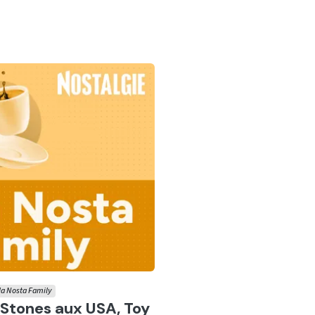
 la Nosta Family
r
g Stones aux USA, Toy