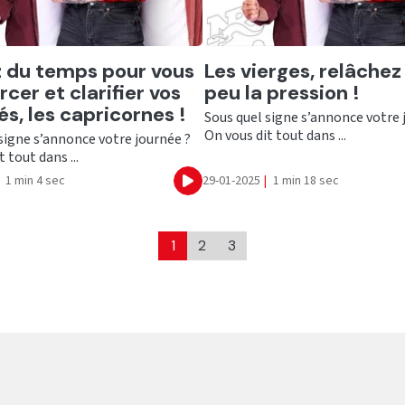
er
Ecouter
 du temps pour vous
Les vierges, relâchez
cer et clarifier vos
peu la pression !
és, les capricornes !
Sous quel signe s’annonce votre 
On vous dit tout dans ...
signe s’annonce votre journée ?
 tout dans ...
1 min 4 sec
29-01-2025
|
1 min 18 sec
Ecouter
1
2
3