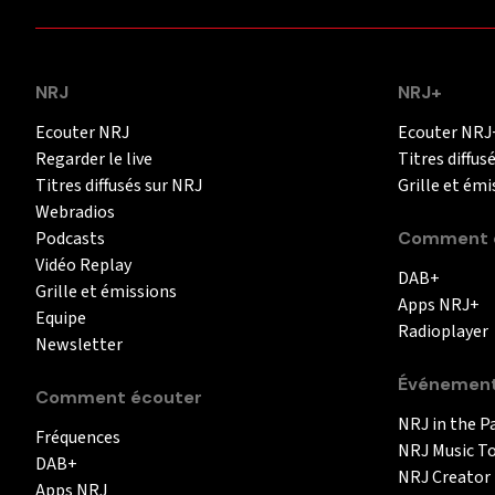
NRJ
NRJ+
Ecouter NRJ
Ecouter NRJ
Regarder le live
Titres diffus
Titres diffusés sur NRJ
Grille et émi
Webradios
Podcasts
Comment é
Vidéo Replay
DAB+
Grille et émissions
Apps NRJ+
Equipe
Radioplayer
Newsletter
Événemen
Comment écouter
NRJ in the P
Fréquences
NRJ Music T
DAB+
NRJ Creator
Apps NRJ