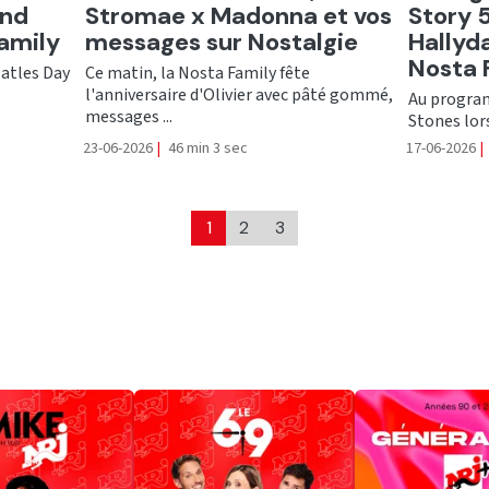
and
Stromae x Madonna et vos
Story 
Family
messages sur Nostalgie
Hallyda
Nosta 
eatles Day
Ce matin, la Nosta Family fête
l'anniversaire d'Olivier avec pâté gommé,
Au program
messages ...
Stones lors 
23-06-2026
|
46 min 3 sec
17-06-2026
|
1
2
3