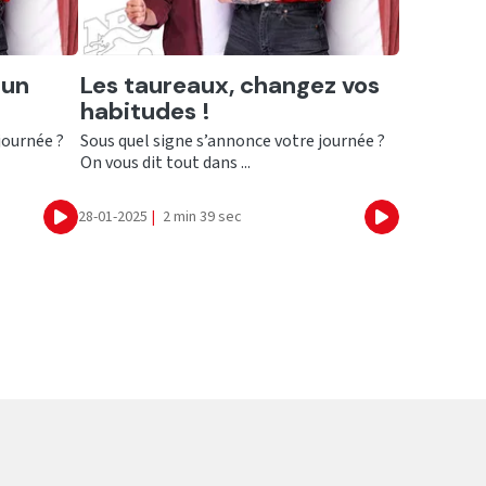
Ecouter
 un
Les taureaux, changez vos
habitudes !
journée ?
Sous quel signe s’annonce votre journée ?
On vous dit tout dans ...
28-01-2025
|
2 min 39 sec
Ecouter
Ecouter