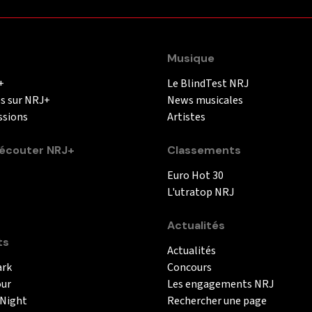
Musique
+
Le BlindTest NRJ
és sur NRJ+
News musicales
ssions
Artistes
couter NRJ+
Classements
Euro Hot 30
L'utratop NRJ
Actualités
ts
Actualités
ark
Concours
our
Les engagements NRJ
 Night
Rechercher une page