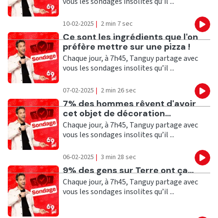
vous les sondages insolites qu’il ...
10-02-2025
|
2 min 7 sec
Eco
Ecouter
Ce sont les ingrédients que l'on
préfère mettre sur une pizza !
Chaque jour, à 7h45, Tanguy partage avec
vous les sondages insolites qu’il ...
07-02-2025
|
2 min 26 sec
Eco
Ecouter
7% des hommes rêvent d'avoir
cet objet de décoration...
Chaque jour, à 7h45, Tanguy partage avec
vous les sondages insolites qu’il ...
06-02-2025
|
3 min 28 sec
Eco
Ecouter
9% des gens sur Terre ont ça...
Chaque jour, à 7h45, Tanguy partage avec
vous les sondages insolites qu’il ...