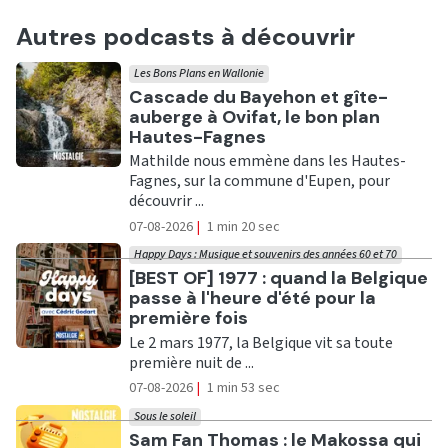
Autres podcasts à découvrir
Les Bons Plans en Wallonie
Ecouter
Cascade du Bayehon et gîte-
auberge à Ovifat, le bon plan
Hautes-Fagnes
Mathilde nous emmène dans les Hautes-
Fagnes, sur la commune d'Eupen, pour
découvrir ...
07-08-2026
|
1 min 20 sec
Happy Days : Musique et souvenirs des années 60 et 70
Ecouter
[BEST OF] 1977 : quand la Belgique
passe à l'heure d'été pour la
première fois
Le 2 mars 1977, la Belgique vit sa toute
première nuit de ...
07-08-2026
|
1 min 53 sec
Sous le soleil
Ecouter
Sam Fan Thomas : le Makossa qui