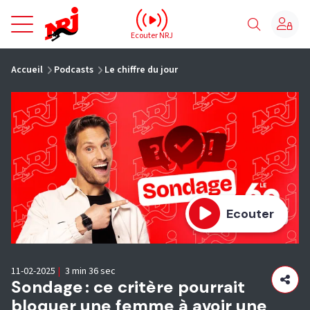
NRJ - Accueil
Ecouter NRJ
vous êtes ici
Accueil
Podcasts
Le chiffre du jour
Ecouter
11-02-2025
|
3 min 36 sec
Sondage : ce critère pourrait
bloquer une femme à avoir une