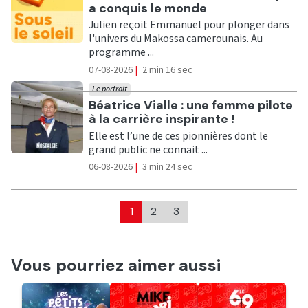
a conquis le monde
Julien reçoit Emmanuel pour plonger dans
l'univers du Makossa camerounais. Au
programme ...
07-08-2026
|
2 min 16 sec
Le portrait
Ecouter
Béatrice Vialle : une femme pilote
à la carrière inspirante !
Elle est l’une de ces pionnières dont le
grand public ne connait ...
06-08-2026
|
3 min 24 sec
1
2
3
Vous pourriez aimer aussi