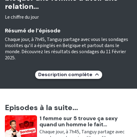
relation...
Le chiffre du jour
Résumé de l’épisode
Chaque jour, à 7h45, Tanguy partage avec vous les sondages
insolites qu’il a épinglés en Belgique et partout dans le
monde. Découvrez les résultats des sondages du 11 Février
2025.
Description complète
Episodes à la suite...
Ecouter
1 femme sur 5 trouve ça sexy
quand un homme le fait...
Chaque jour, à 7h45, Tanguy partage avec