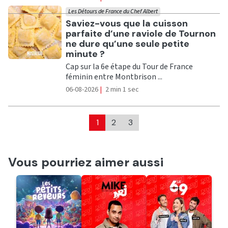
Les Détours de France du Chef Albert
Ecouter
Saviez-vous que la cuisson
parfaite d’une raviole de Tournon
ne dure qu’une seule petite
minute ?
Cap sur la 6e étape du Tour de France
féminin entre Montbrison ...
06-08-2026
|
2 min 1 sec
1
2
3
Vous pourriez aimer aussi