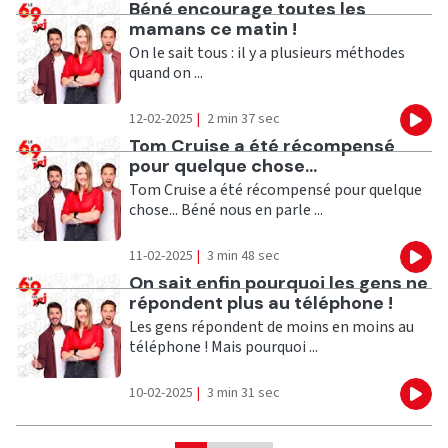
Ecouter
Béné encourage toutes les
mamans ce matin !
On le sait tous : il y a plusieurs méthodes
quand on ...
12-02-2025
|
2 min 37 sec
Eco
Ecouter
Tom Cruise a été récompensé
pour quelque chose...
Tom Cruise a été récompensé pour quelque
chose... Béné nous en parle ...
11-02-2025
|
3 min 48 sec
Eco
Ecouter
On sait enfin pourquoi les gens ne
répondent plus au téléphone !
Les gens répondent de moins en moins au
téléphone ! Mais pourquoi ...
10-02-2025
|
3 min 31 sec
Eco