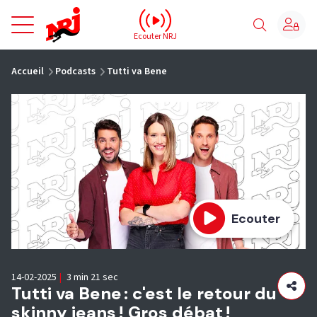
NRJ - Accueil
Ecouter NRJ
vous êtes ici
Accueil
Podcasts
Tutti va Bene
Ecouter
14-02-2025
|
3 min 21 sec
Tutti va Bene : c'est le retour du
skinny jeans ! Gros débat !