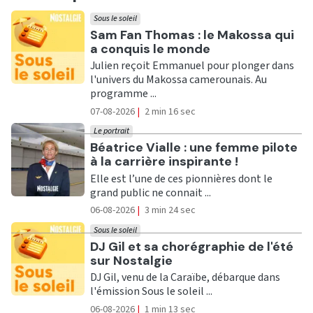
Sous le soleil
Ecouter
Sam Fan Thomas : le Makossa qui
a conquis le monde
Julien reçoit Emmanuel pour plonger dans
l'univers du Makossa camerounais. Au
programme ...
07-08-2026
|
2 min 16 sec
Le portrait
Ecouter
Béatrice Vialle : une femme pilote
à la carrière inspirante !
Elle est l’une de ces pionnières dont le
grand public ne connait ...
06-08-2026
|
3 min 24 sec
Sous le soleil
Ecouter
DJ Gil et sa chorégraphie de l'été
sur Nostalgie
DJ Gil, venu de la Caraïbe, débarque dans
l'émission Sous le soleil ...
06-08-2026
|
1 min 13 sec