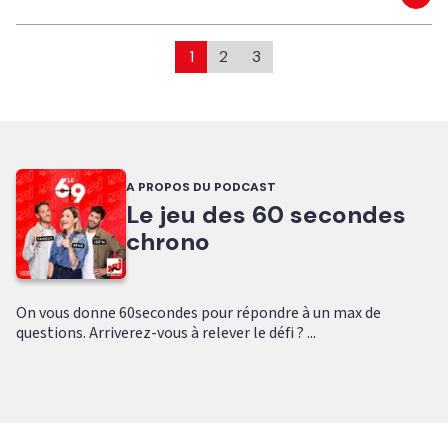
Eco
1
2
3
A PROPOS DU PODCAST
Le jeu des 60 secondes
chrono
On vous donne 60secondes pour répondre à un max de
questions. Arriverez-vous à relever le défi ? ...