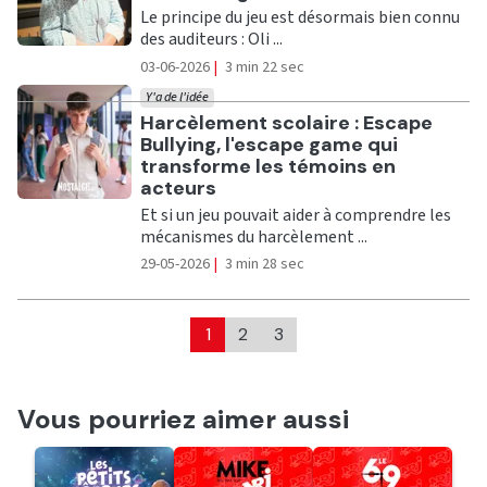
Le principe du jeu est désormais bien connu
des auditeurs : Oli ...
03-06-2026
|
3 min 22 sec
Y'a de l'idée
Ecouter
Harcèlement scolaire : Escape
Bullying, l'escape game qui
transforme les témoins en
acteurs
Et si un jeu pouvait aider à comprendre les
mécanismes du harcèlement ...
29-05-2026
|
3 min 28 sec
1
2
3
Vous pourriez aimer aussi