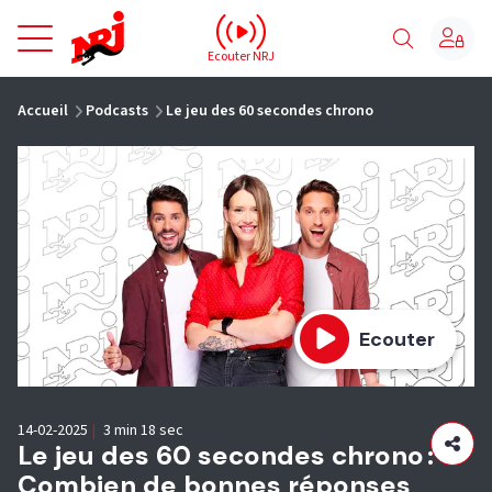
NRJ - Accueil
Ecouter NRJ
vous êtes ici
Accueil
Podcasts
Le jeu des 60 secondes chrono
Ecouter
14-02-2025
|
3 min 18 sec
Le jeu des 60 secondes chrono :
Combien de bonnes réponses