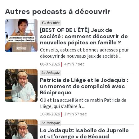
Autres podcasts à découvrir
Y'a de l'idée
Ecouter
[BEST OF DE L'ÉTÉ] Jeux de
société : comment découvrir de
nouvelles pépites en famille ?
Conseils, astuces et bonnes adresses pour
découvrir de nouveaux jeux de société ...
06-07-2026
|
4 min 7 sec
Le Jodaquiz
Ecouter
Patricia de Liège et le Jodaquiz :
un moment de complicité avec
Réciproque
Oli et Isa accueillent ce matin Patricia de
Liège, qui s'affaire à ...
10-06-2026
|
3 min 57 sec
Le Jodaquiz
Ecouter
Le Jodaquiz: Isabelle de Juprelle
et « L'orange » de Bécaud