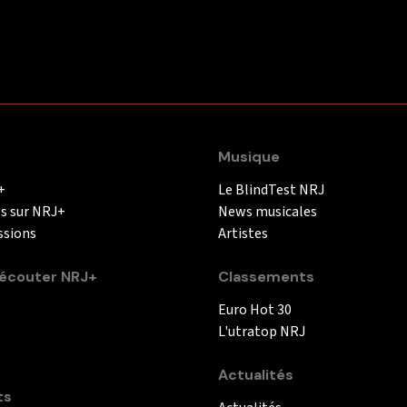
Musique
+
Le BlindTest NRJ
és sur NRJ+
News musicales
ssions
Artistes
couter NRJ+
Classements
Euro Hot 30
L'utratop NRJ
Actualités
ts