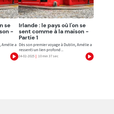
Ecouter
on se
Irlande : le pays où l'on se
son -
sent comme à la maison -
Partie 1
, Amélie a
Dès son premier voyage à Dublin, Amélie a
ressenti un lien profond ...
24-02-2025
|
10 min 37 sec
Ecouter
Ecouter