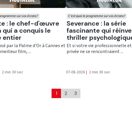
 programme sur vos écrans?
C'est quoi le programme sur vos écrans?
er
Ecouter
te : le chef-d'œuvre
Severance : la série
 qui a conquis le
fascinante qui réinve
 entier
thriller psychologiqu
é par la Palme d'Or à Cannes et
Et si votre vie professionnelle et
meilleur film, ...
privée ne se rencontraient ...
2 min 30 sec
07-08-2026
|
2 min 38 sec
1
2
3