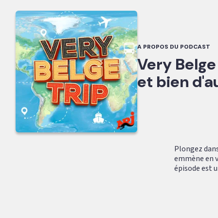
A PROPOS DU PODCAST
Very Belge 
et bien d'a
Plongez dans 
emmène en vac
épisode est u