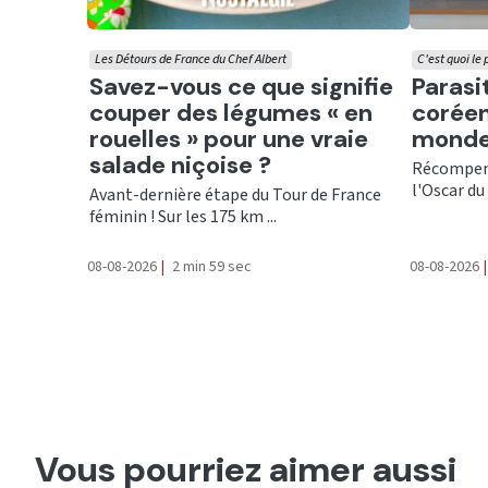
Les Détours de France du Chef Albert
C'est quoi le
Ecouter
Ecout
Savez-vous ce que signifie
Parasi
couper des légumes « en
coréen
rouelles » pour une vraie
monde
salade niçoise ?
Récompens
l'Oscar du 
Avant-dernière étape du Tour de France
féminin ! Sur les 175 km ...
08-08-2026
|
2 min 59 sec
08-08-2026
|
Vous pourriez aimer aussi