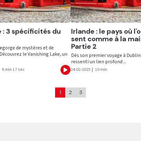
er
Ecouter
 : 3 spécificités du
Irlande : le pays où l'
sent comme à la mai
Partie 2
regorge de mystères et de
Découvrez le Vanishing Lake, un
Dès son premier voyage à Dublin
ressenti un lien profond ...
6 min 17 sec
24-02-2025
|
10 min
Ecouter
1
2
3