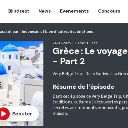
Blindtest
News
Evenements
Concours
 passant par l'Indonésie et bien d'autres destinations
24-03-2025
|
13 min 13 sec
Grèce : Le voyage
- Part 2
Very Belge Trip - De la Bolivie à la Grè
Résumé de l’épisode
Dans cet épisode de Very Belge Trip, C
traditions, culture et découvertes pers
secrètes aux moments émouvants, pour 
maison.
Ecouter