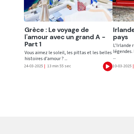
Ecouter
Ecout
Grèce : Le voyage de
Irlande
l'amour avec un grand A -
pays
Part 1
L’Irlande 
légendes. 
Vous aimez le soleil, les pittas et les belles
...
histoires d'amour ? ...
24-03-2025
|
13 min 55 sec
10-03-2025
|
Ecouter