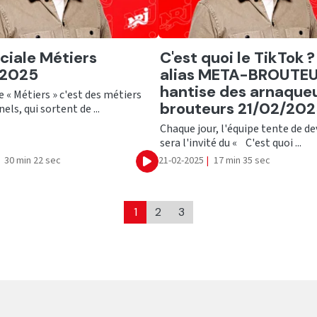
er
Ecouter
ciale Métiers
C'est quoi le TikTok ?
/2025
alias META-BROUTEUR
hantise des arnaque
e « Métiers » c'est des métiers
brouteurs 21/02/20
els, qui sortent de ...
Chaque jour, l'équipe tente de de
sera l'invité du « C'est quoi ...
30 min 22 sec
21-02-2025
|
17 min 35 sec
Ecouter
1
2
3