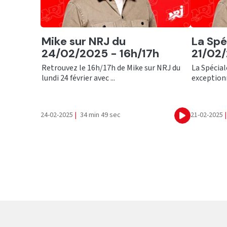
Ecouter
Ecout
Mike sur NRJ du
La Spé
24/02/2025 - 16h/17h
21/02
Retrouvez le 16h/17h de Mike sur NRJ du
La Spécial
lundi 24 février avec ...
exceptionn
24-02-2025
|
34 min 49 sec
21-02-2025
|
Ecouter