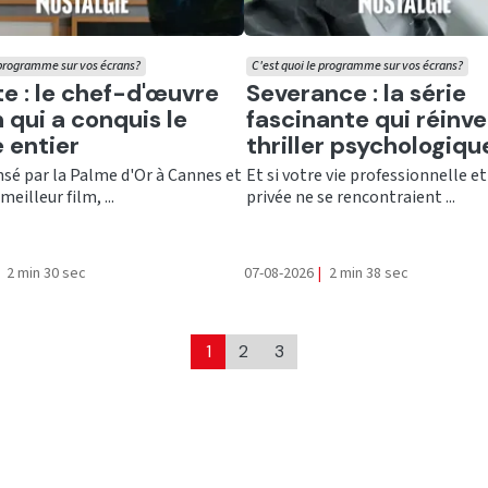
 programme sur vos écrans?
C'est quoi le programme sur vos écrans?
er
Ecouter
te : le chef-d'œuvre
Severance : la série
 qui a conquis le
fascinante qui réinve
 entier
thriller psychologiqu
é par la Palme d'Or à Cannes et
Et si votre vie professionnelle et
meilleur film, ...
privée ne se rencontraient ...
2 min 30 sec
07-08-2026
|
2 min 38 sec
1
2
3