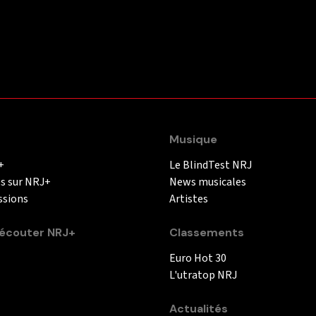
Musique
+
Le BlindTest NRJ
és sur NRJ+
News musicales
ssions
Artistes
couter NRJ+
Classements
Euro Hot 30
L'utratop NRJ
Actualités