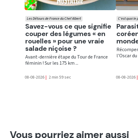
Les Détours de France du Chef Albert
C'est quoi le
Ecouter
Ecout
Savez-vous ce que signifie
Parasi
couper des légumes « en
coréen
rouelles » pour une vraie
monde
salade niçoise ?
Récompens
l'Oscar du 
Avant-dernière étape du Tour de France
féminin ! Sur les 175 km ...
08-08-2026
|
2 min 59 sec
08-08-2026
|
Vous pourriez aimer aussi