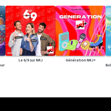
Le 6/9 sur NRJ
Génération NRJ+
our
Bol