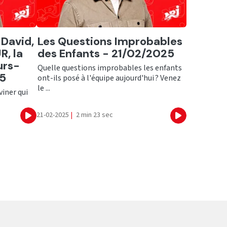
Ecouter
 David,
Les Questions Improbables
, la
des Enfants - 21/02/2025
urs-
Quelle questions improbables les enfants
25
ont-ils posé à l'équipe aujourd'hui ? Venez
le ...
viner qui
21-02-2025
|
2 min 23 sec
Ecouter
Ecouter