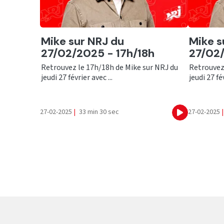
Ecouter
Ecout
Mike sur NRJ du
Mike s
27/02/2025 - 17h/18h
27/02/
Retrouvez le 17h/18h de Mike sur NRJ du
Retrouvez
jeudi 27 février avec ...
jeudi 27 fév
27-02-2025
|
33 min 30 sec
27-02-2025
|
Ecouter