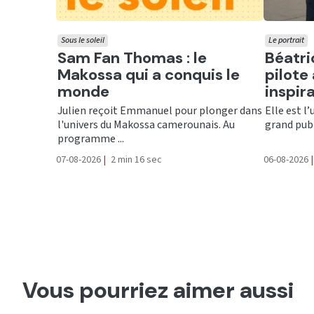
Sous le soleil
Le portrait
Ecouter
Ecout
Sam Fan Thomas : le
Béatri
Makossa qui a conquis le
pilote 
monde
inspir
Julien reçoit Emmanuel pour plonger dans
Elle est l
l'univers du Makossa camerounais. Au
grand publ
programme ...
07-08-2026
|
2 min 16 sec
06-08-2026
|
Vous pourriez aimer aussi