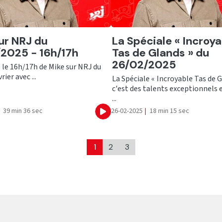
er
Ecouter
ur NRJ du
La Spéciale « Incroy
2025 - 16h/17h
Tas de Glands » du
26/02/2025
 le 16h/17h de Mike sur NRJ du
rier avec ...
La Spéciale « Incroyable Tas de 
c'est des talents exceptionnels 
...
39 min 36 sec
26-02-2025
|
18 min 15 sec
Ecouter
1
2
3