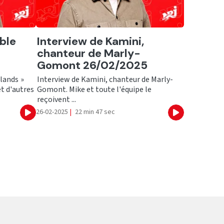
Ecouter
able
Interview de Kamini,
chanteur de Marly-
Gomont 26/02/2025
Glands »
Interview de Kamini, chanteur de Marly-
et d'autres
Gomont. Mike et toute l'équipe le
reçoivent ...
26-02-2025
|
22 min 47 sec
Ecouter
Ecouter