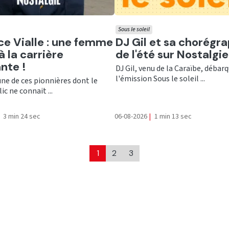
Sous le soleil
er
Ecouter
ce Vialle : une femme
DJ Gil et sa chorégr
à la carrière
de l'été sur Nostalgie
ante !
DJ Gil, venu de la Caraïbe, débar
l'émission Sous le soleil ...
’une de ces pionnières dont le
ic ne connait ...
3 min 24 sec
06-08-2026
|
1 min 13 sec
1
2
3