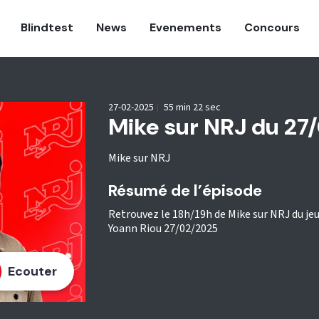
Blindtest
News
Evenements
Concours
27-02-2025
|
55 min 22 sec
Mike sur NRJ du 27
Mike sur NRJ
Résumé de l’épisode
Retrouvez le 18h/19h de Mike sur NRJ du jeudi
Yoann Riou 27/02/2025
Ecouter