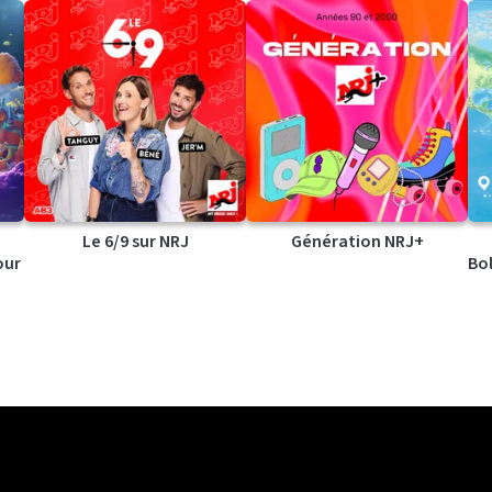
Le 6/9 sur NRJ
Génération NRJ+
our
Bol