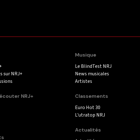
Musique
+
Le BlindTest NRJ
és sur NRJ+
News musicales
ssions
Artistes
couter NRJ+
Classements
Euro Hot 30
L'utratop NRJ
Actualités
ts