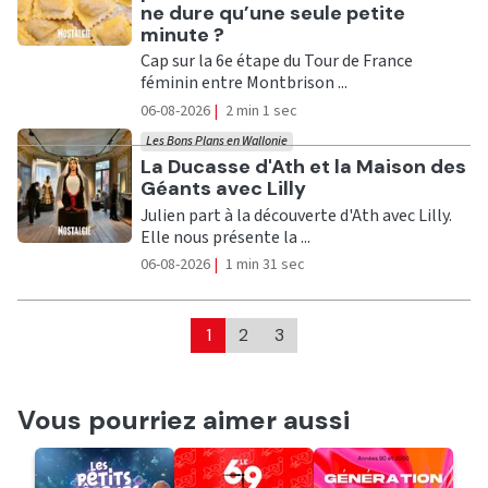
ne dure qu’une seule petite
minute ?
Cap sur la 6e étape du Tour de France
féminin entre Montbrison ...
06-08-2026
|
2 min 1 sec
Les Bons Plans en Wallonie
Ecouter
La Ducasse d'Ath et la Maison des
Géants avec Lilly
Julien part à la découverte d'Ath avec Lilly.
Elle nous présente la ...
06-08-2026
|
1 min 31 sec
1
2
3
Vous pourriez aimer aussi