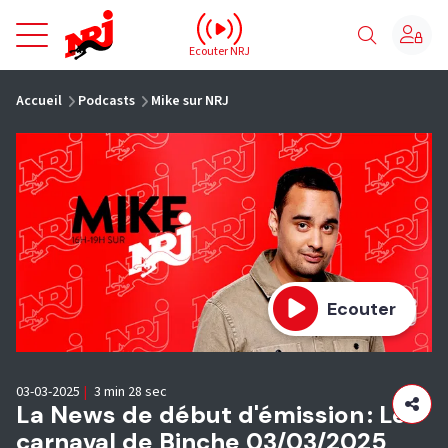
NRJ - Accueil
Ecouter NRJ
vous êtes ici
Accueil
Podcasts
Mike sur NRJ
Ecouter
03-03-2025
|
3 min 28 sec
La News de début d'émission : Le
carnaval de Binche 03/03/2025