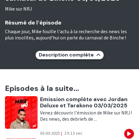
Mike sur NRJ
Résumé de l’épisode
Chaque jour, Mike fouille l'actu à la recherche des news les
plus insolites, aujourd'hui on parle du carnaval de Binche !
Description complète
Episodes à la suite...
Ecouter
Emission complète avec Jordan
Deluxe et Tarakono 03/03/2025
Venez découvrir l'émission de Mike sur NRJ !
Des news, des debriefs de ...
03-03-2025
|
2 h 13 sec
Eco