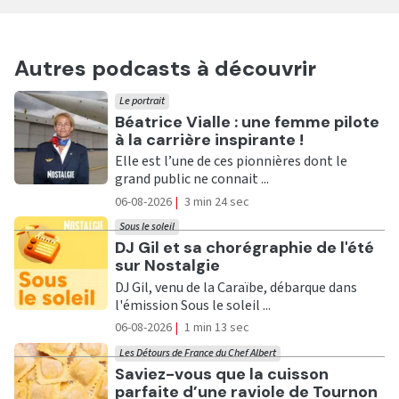
Autres podcasts à découvrir
Le portrait
Ecouter
Béatrice Vialle : une femme pilote
à la carrière inspirante !
Elle est l’une de ces pionnières dont le
grand public ne connait ...
06-08-2026
|
3 min 24 sec
Sous le soleil
Ecouter
DJ Gil et sa chorégraphie de l'été
sur Nostalgie
DJ Gil, venu de la Caraïbe, débarque dans
l'émission Sous le soleil ...
06-08-2026
|
1 min 13 sec
Les Détours de France du Chef Albert
Ecouter
Saviez-vous que la cuisson
parfaite d’une raviole de Tournon