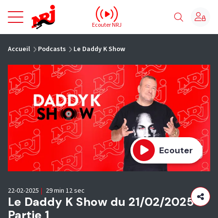
NRJ - Accueil
Ecouter NRJ
vous êtes ici
Accueil
Podcasts
Le Daddy K Show
Ecouter
22-02-2025
|
29 min 12 sec
Le Daddy K Show du 21/02/2025 -
Partie 1