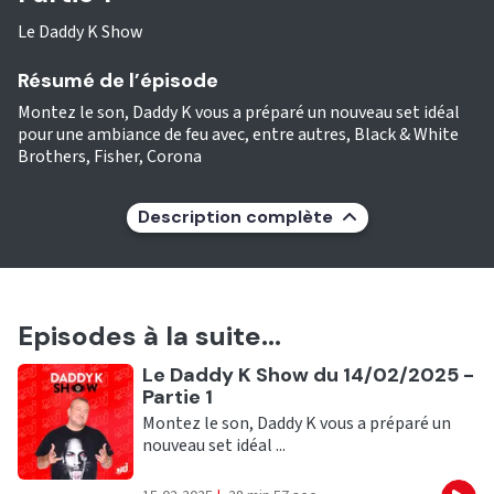
Le Daddy K Show
Résumé de l’épisode
Montez le son, Daddy K vous a préparé un nouveau set idéal
pour une ambiance de feu avec, entre autres, Black & White
Brothers, Fisher, Corona
Description complète
Episodes à la suite...
Ecouter
Le Daddy K Show du 14/02/2025 -
Partie 1
Montez le son, Daddy K vous a préparé un
nouveau set idéal ...