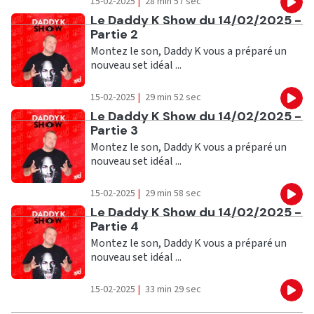
15-02-2025
|
28 min 57 sec
Eco
Ecouter
Le Daddy K Show du 14/02/2025 -
Partie 2
Montez le son, Daddy K vous a préparé un
nouveau set idéal ...
15-02-2025
|
29 min 52 sec
Eco
Ecouter
Le Daddy K Show du 14/02/2025 -
Partie 3
Montez le son, Daddy K vous a préparé un
nouveau set idéal ...
15-02-2025
|
29 min 58 sec
Eco
Ecouter
Le Daddy K Show du 14/02/2025 -
Partie 4
Montez le son, Daddy K vous a préparé un
nouveau set idéal ...
15-02-2025
|
33 min 29 sec
Eco