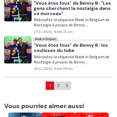
Ecouter
"Vous êtes fous" de Benny B : "Les
gens cherchent la nostalgie dans
ce morceau"
Réécoutez la séquence Made in Belgium de
Nostalgie à propos de Benny ...
27-11-2024
|
6 min 25 sec
Made in Belgium
Ecouter
"Vous êtes fous" de Benny B : les
coulisses du tube
Réécoutez la séquence Made in Belgium de
Nostalgie à propos de Benny ...
26-11-2024
|
6 min 59 sec
1
2
3
Vous pourriez aimer aussi