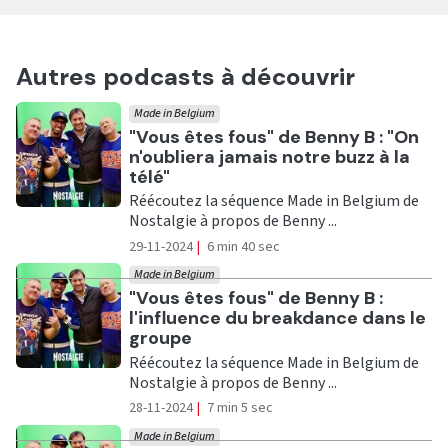
Autres podcasts à découvrir
Made in Belgium
Ecouter
"Vous êtes fous" de Benny B : "On
n'oubliera jamais notre buzz à la
télé"
Réécoutez la séquence Made in Belgium de
Nostalgie à propos de Benny ...
29-11-2024
|
6 min 40 sec
Made in Belgium
Ecouter
"Vous êtes fous" de Benny B :
l'influence du breakdance dans le
groupe
Réécoutez la séquence Made in Belgium de
Nostalgie à propos de Benny ...
28-11-2024
|
7 min 5 sec
Made in Belgium