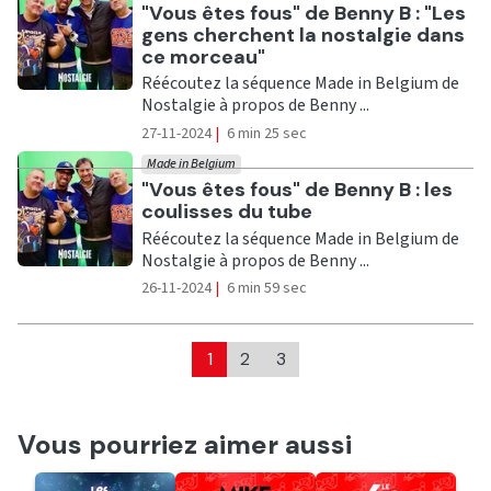
Ecouter
"Vous êtes fous" de Benny B : "Les
gens cherchent la nostalgie dans
ce morceau"
Réécoutez la séquence Made in Belgium de
Nostalgie à propos de Benny ...
27-11-2024
|
6 min 25 sec
Made in Belgium
Ecouter
"Vous êtes fous" de Benny B : les
coulisses du tube
Réécoutez la séquence Made in Belgium de
Nostalgie à propos de Benny ...
26-11-2024
|
6 min 59 sec
1
2
3
Vous pourriez aimer aussi