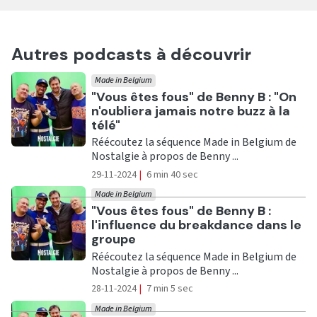
Autres podcasts à découvrir
Made in Belgium
Ecouter
"Vous êtes fous" de Benny B : "On
n'oubliera jamais notre buzz à la
télé"
Réécoutez la séquence Made in Belgium de
Nostalgie à propos de Benny ...
29-11-2024
|
6 min 40 sec
Made in Belgium
Ecouter
"Vous êtes fous" de Benny B :
l'influence du breakdance dans le
groupe
Réécoutez la séquence Made in Belgium de
Nostalgie à propos de Benny ...
28-11-2024
|
7 min 5 sec
Made in Belgium