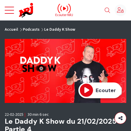
NRJ - Accueil
Ecouter NRJ
vous êtes ici
Accueil
Podcasts
Le Daddy K Show
Ecouter
22-02-2025
|
30 min 6 sec
Le Daddy K Show du 21/02/2025 -
Partie 4