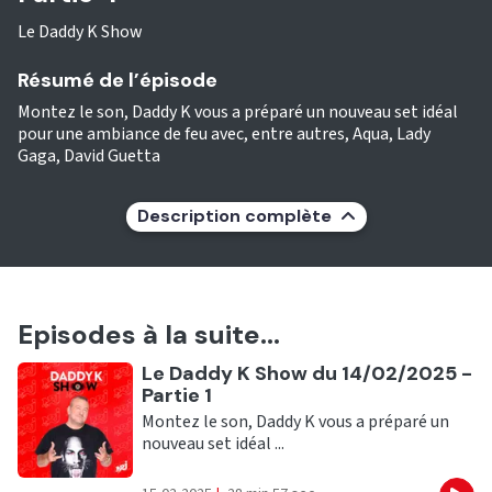
Le Daddy K Show
Résumé de l’épisode
Montez le son, Daddy K vous a préparé un nouveau set idéal
pour une ambiance de feu avec, entre autres, Aqua, Lady
Gaga, David Guetta
Description complète
Episodes à la suite...
Ecouter
Le Daddy K Show du 14/02/2025 -
Partie 1
Montez le son, Daddy K vous a préparé un
nouveau set idéal ...