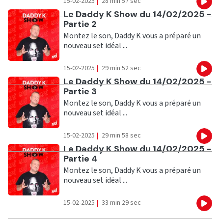
15-02-2025
|
28 min 57 sec
Eco
Ecouter
Le Daddy K Show du 14/02/2025 -
Partie 2
Montez le son, Daddy K vous a préparé un
nouveau set idéal ...
15-02-2025
|
29 min 52 sec
Eco
Ecouter
Le Daddy K Show du 14/02/2025 -
Partie 3
Montez le son, Daddy K vous a préparé un
nouveau set idéal ...
15-02-2025
|
29 min 58 sec
Eco
Ecouter
Le Daddy K Show du 14/02/2025 -
Partie 4
Montez le son, Daddy K vous a préparé un
nouveau set idéal ...
15-02-2025
|
33 min 29 sec
Eco