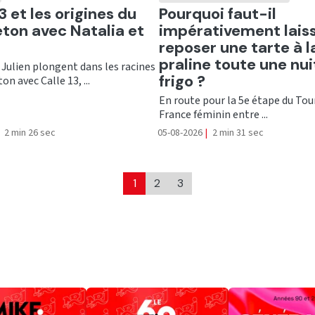
er
Ecouter
3 et les origines du
Pourquoi faut-il
ton avec Natalia et
impérativement lais
reposer une tarte à l
praline toute une nui
 Julien plongent dans les racines
frigo ?
on avec Calle 13, ...
En route pour la 5e étape du Tou
France féminin entre ...
2 min 26 sec
05-08-2026
|
2 min 31 sec
1
2
3