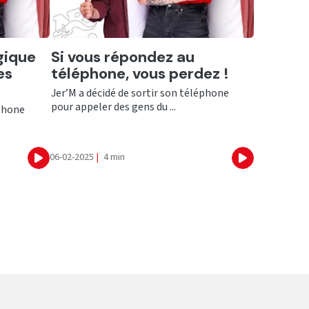
Ecouter
gique
Si vous répondez au
es
téléphone, vous perdez !
Jer’M a décidé de sortir son téléphone
pour appeler des gens du ...
éphone
06-02-2025
|
4 min
Ecouter
Ecouter