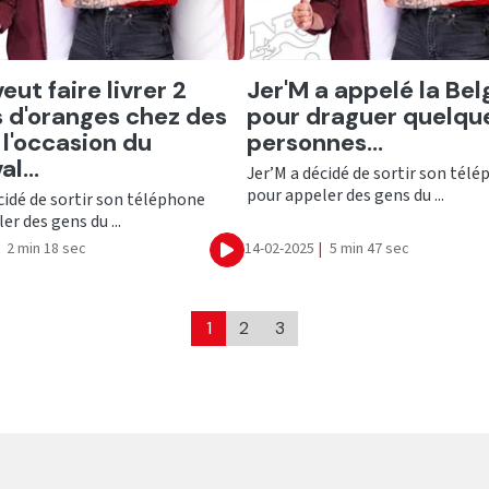
er
Ecouter
eut faire livrer 2
Jer'M a appelé la Bel
 d'oranges chez des
pour draguer quelqu
 l'occasion du
personnes...
l...
Jer’M a décidé de sortir son tél
pour appeler des gens du ...
cidé de sortir son téléphone
er des gens du ...
2 min 18 sec
14-02-2025
|
5 min 47 sec
Ecouter
1
2
3