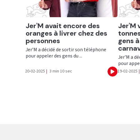
Ecouter
Ecout
Jer'M avait encore des
Jer'M v
oranges à livrer chez des
tonnes
personnes
gens à
carnava
Jer’M a décidé de sortir son téléphone
pour appeler des gens du ...
Jer’M a dé
pour appel
20-02-2025
|
3 min 10 sec
19-02-2025
|
Ecouter