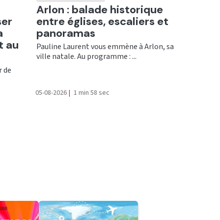
Ecouter
Arlon : balade historique
ser
entre églises, escaliers et
a
panoramas
t au
Pauline Laurent vous emmène à Arlon, sa
ville natale. Au programme : ...
r de
05-08-2026
|
1 min 58 sec