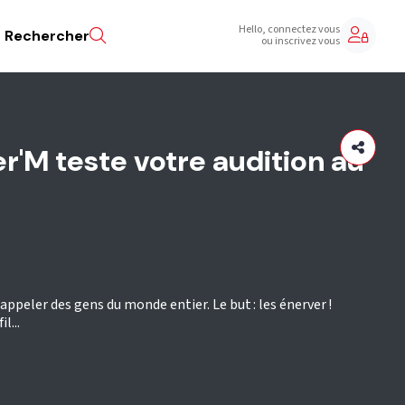
Hello, connectez vous
Rechercher
ou inscrivez vous
er'M teste votre audition au
appeler des gens du monde entier. Le but : les énerver !
l...