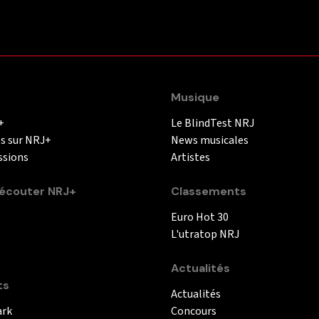
Musique
+
Le BlindTest NRJ
és sur NRJ+
News musicales
ssions
Artistes
couter NRJ+
Classements
Euro Hot 30
L'utratop NRJ
Actualités
ts
Actualités
ark
Concours