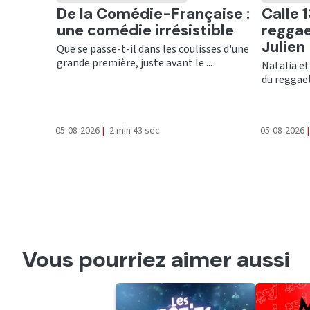
Ecouter
Ecout
De la Comédie-Française :
Calle 1
une comédie irrésistible
reggae
Julien
Que se passe-t-il dans les coulisses d'une
grande première, juste avant le ...
Natalia et
du reggaet
05-08-2026
|
2 min 43 sec
05-08-2026
|
Vous pourriez aimer aussi