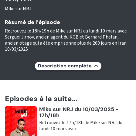
Mike sur NRJ
Résumé de l’épisode
Retrouvez le 18h/19h de Mike sur NRJ du lundi 10 mars avec
Sergueï Jirnov, ancien agent du KGB et Bernard Phelan,
ancien otage qui a été emprisonné plus de 200 jours en Iran
10/03/2025
Description complète
Episodes à la suite...
Ecouter
Mike sur NRJ du 10/03/2025 -
17h/18h
Retrouvez le 17h/18h de Mike sur NRJ du
lundi 10 mars avec ...