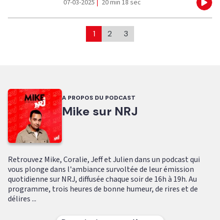
07-03-2025
|
20 min 18 sec
Eco
1
2
3
A PROPOS DU PODCAST
Mike sur NRJ
Retrouvez Mike, Coralie, Jeff et Julien dans un podcast qui
vous plonge dans l'ambiance survoltée de leur émission
quotidienne sur NRJ, diffusée chaque soir de 16h à 19h. Au
programme, trois heures de bonne humeur, de rires et de
délires ...