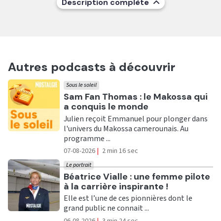
Description complète
Autres podcasts à découvrir
Sous le soleil
Ecouter
Sam Fan Thomas : le Makossa qui
a conquis le monde
Julien reçoit Emmanuel pour plonger dans
l'univers du Makossa camerounais. Au
programme ...
07-08-2026
|
2 min 16 sec
Le portrait
Ecouter
Béatrice Vialle : une femme pilote
à la carrière inspirante !
Elle est l’une de ces pionnières dont le
grand public ne connait ...
06-08-2026
|
3 min 24 sec