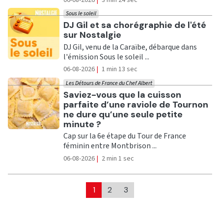
Sous le soleil
Ecouter
DJ Gil et sa chorégraphie de l'été
sur Nostalgie
DJ Gil, venu de la Caraïbe, débarque dans
l'émission Sous le soleil ...
06-08-2026
|
1 min 13 sec
Les Détours de France du Chef Albert
Ecouter
Saviez-vous que la cuisson
parfaite d’une raviole de Tournon
ne dure qu’une seule petite
minute ?
Cap sur la 6e étape du Tour de France
féminin entre Montbrison ...
06-08-2026
|
2 min 1 sec
1
2
3