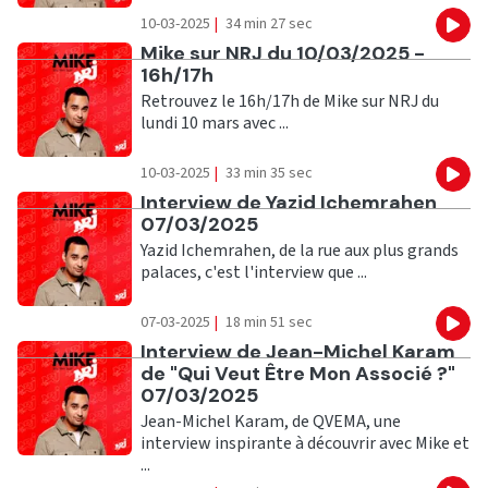
10-03-2025
|
34 min 27 sec
Eco
Ecouter
Mike sur NRJ du 10/03/2025 -
16h/17h
Retrouvez le 16h/17h de Mike sur NRJ du
lundi 10 mars avec ...
10-03-2025
|
33 min 35 sec
Eco
Ecouter
Interview de Yazid Ichemrahen
07/03/2025
Yazid Ichemrahen, de la rue aux plus grands
palaces, c'est l'interview que ...
07-03-2025
|
18 min 51 sec
Eco
Ecouter
Interview de Jean-Michel Karam
de "Qui Veut Être Mon Associé ?"
07/03/2025
Jean-Michel Karam, de QVEMA, une
interview inspirante à découvrir avec Mike et
...