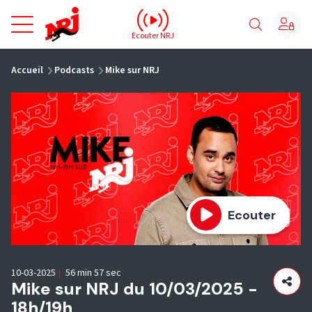
NRJ - Accueil
Ecouter NRJ
vous êtes ici
Accueil
Podcasts
Mike sur NRJ
Ecouter
10-03-2025
|
56 min 57 sec
Mike sur NRJ du 10/03/2025 -
18h/19h