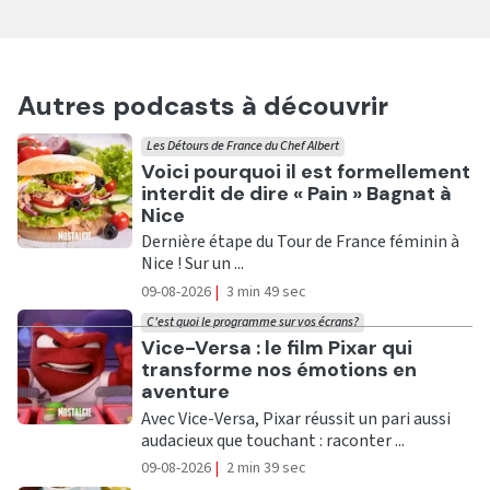
Autres podcasts à découvrir
Les Détours de France du Chef Albert
Ecouter
Voici pourquoi il est formellement
interdit de dire « Pain » Bagnat à
Nice
Dernière étape du Tour de France féminin à
Nice ! Sur un ...
09-08-2026
|
3 min 49 sec
C'est quoi le programme sur vos écrans?
Ecouter
Vice-Versa : le film Pixar qui
transforme nos émotions en
aventure
Avec Vice-Versa, Pixar réussit un pari aussi
audacieux que touchant : raconter ...
09-08-2026
|
2 min 39 sec