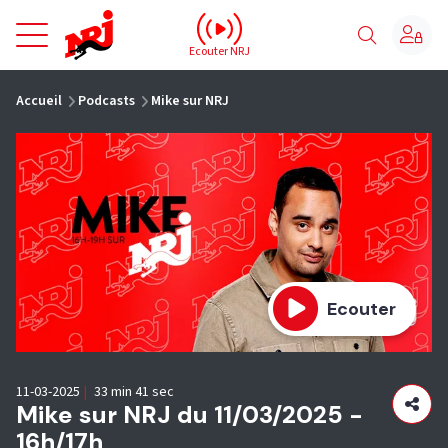
NRJ - Accueil
Ecouter NRJ
vous êtes ici
Accueil
Podcasts
Mike sur NRJ
Ecouter
11-03-2025
|
33 min 41 sec
Mike sur NRJ du 11/03/2025 -
16h/17h