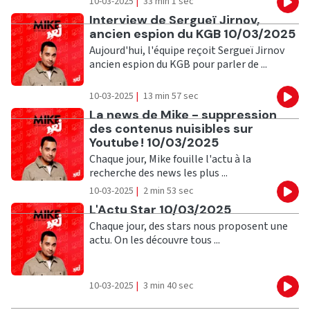
10-03-2025
|
33 min 1 sec
Eco
Ecouter
Interview de Sergueï Jirnov,
ancien espion du KGB 10/03/2025
Aujourd'hui, l'équipe reçoit Sergueï Jirnov
ancien espion du KGB pour parler de ...
10-03-2025
|
13 min 57 sec
Eco
Ecouter
La news de Mike - suppression
des contenus nuisibles sur
Youtube ! 10/03/2025
Chaque jour, Mike fouille l'actu à la
recherche des news les plus ...
10-03-2025
|
2 min 53 sec
Eco
Ecouter
L'Actu Star 10/03/2025
Chaque jour, des stars nous proposent une
actu. On les découvre tous ...
10-03-2025
|
3 min 40 sec
Eco