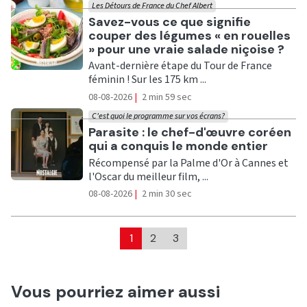
Les Détours de France du Chef Albert
Ecouter
Savez-vous ce que signifie
couper des légumes « en rouelles
» pour une vraie salade niçoise ?
Avant-dernière étape du Tour de France
féminin ! Sur les 175 km ...
08-08-2026
|
2 min 59 sec
C'est quoi le programme sur vos écrans?
Ecouter
Parasite : le chef-d'œuvre coréen
qui a conquis le monde entier
Récompensé par la Palme d'Or à Cannes et
l'Oscar du meilleur film, ...
08-08-2026
|
2 min 30 sec
1
2
3
Vous pourriez aimer aussi