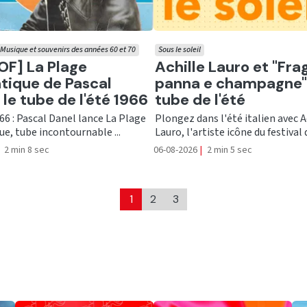
Musique et souvenirs des années 60 et 70
Sous le soleil
er
Ecouter
OF] La Plage
Achille Lauro et "Fra
ique de Pascal
panna e champagne",
 le tube de l'été 1966
tube de l'été
966 : Pascal Danel lance La Plage
Plongez dans l'été italien avec A
e, tube incontournable ...
Lauro, l'artiste icône du festival de
2 min 8 sec
06-08-2026
|
2 min 5 sec
1
2
3