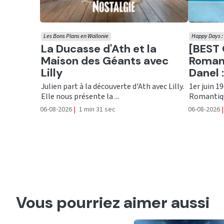
Les Bons Plans en Wallonie
Happy Days : 
Ecouter
Ecout
La Ducasse d'Ath et la
[BEST 
Maison des Géants avec
Romant
Lilly
Danel :
Julien part à la découverte d'Ath avec Lilly.
1er juin 1
Elle nous présente la ...
Romantiqu
06-08-2026
|
1 min 31 sec
06-08-2026
|
Vous pourriez aimer aussi