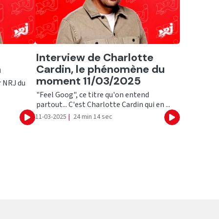
Ecouter
Interview de Charlotte
h
Cardin, le phénomène du
moment 11/03/2025
r NRJ du
"Feel Goog", ce titre qu'on entend
partout... C'est Charlotte Cardin qui en ...
11-03-2025
|
24 min 14 sec
Ecouter
Ecouter