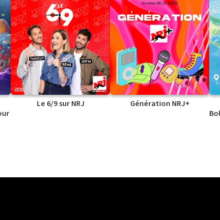
Le 6/9 sur NRJ
Génération NRJ+
our
Bol