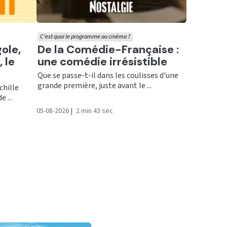
C'est quoi le programme au cinéma ?
Ecouter
gole,
De la Comédie-Française :
 le
une comédie irrésistible
Que se passe-t-il dans les coulisses d'une
grande première, juste avant le ...
chille
 ...
05-08-2026
|
2 min 43 sec