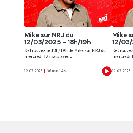
Ecouter
Ecout
Mike sur NRJ du
Mike s
12/03/2025 - 18h/19h
12/03/
Retrouvez le 18h/19h de Mike sur NRJ du
Retrouvez
mercredi 12 mars avec ...
mercredi 1
12-03-2025
|
36 min 14 sec
12-03-2025
|
Ecouter