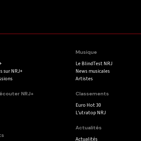
Musique
+
Le BlindTest NRJ
és sur NRJ+
News musicales
ssions
Artistes
couter NRJ+
Classements
Euro Hot 30
L'utratop NRJ
Actualités
ts
Actualités