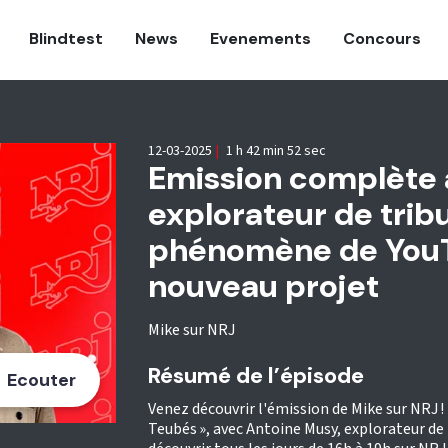
Blindtest
News
Evenements
Concours
12-03-2025
|
1 h 42 min 52 sec
Emission complète 
explorateur de tribu
phénomène de YouT
nouveau projet
Mike sur NRJ
Résumé de l’épisode
Ecouter
Venez découvrir l'émission de Mike sur NRJ ! D
Teubés », avec Antoine Musy, explorateur de t