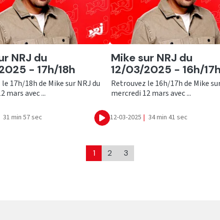
er
Ecouter
ur NRJ du
Mike sur NRJ du
2025 - 17h/18h
12/03/2025 - 16h/17
 le 17h/18h de Mike sur NRJ du
Retrouvez le 16h/17h de Mike su
2 mars avec ...
mercredi 12 mars avec ...
31 min 57 sec
12-03-2025
|
34 min 41 sec
Ecouter
1
2
3