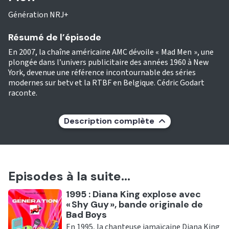
Génération NRJ+
Résumé de l’épisode
En 2007, la chaîne américaine AMC dévoile « Mad Men », une
plongée dans l’univers publicitaire des années 1960 à New
York, devenue une référence incontournable des séries
modernes sur betv et la RTBF en Belgique. Cédric Godart
raconte.
Description complète
Episodes à la suite...
Ecouter
1995 : Diana King explose avec
« Shy Guy », bande originale de
Bad Boys
En 1995, la chanteuse jamaïcaine Diana King