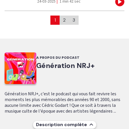
24-03-2025
|
1 min 42 sec
Eco
1
2
3
A PROPOS DU PODCAST
Génération NRJ+
Génération NRJ+, c'est le podcast qui vous fait revivre les
moments les plus mémorables des années 90 et 2000, sans
aucune limite avec Cédric Godart ! Que ce soit à travers la
musique culte de l'époque avec des artistes légendaires ...
Description complète