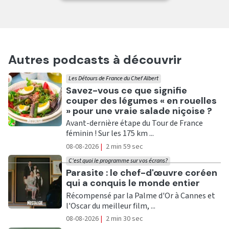
Autres podcasts à découvrir
Les Détours de France du Chef Albert
Ecouter
Savez-vous ce que signifie
couper des légumes « en rouelles
» pour une vraie salade niçoise ?
Avant-dernière étape du Tour de France
féminin ! Sur les 175 km ...
08-08-2026
|
2 min 59 sec
C'est quoi le programme sur vos écrans?
Ecouter
Parasite : le chef-d'œuvre coréen
qui a conquis le monde entier
Récompensé par la Palme d'Or à Cannes et
l'Oscar du meilleur film, ...
08-08-2026
|
2 min 30 sec