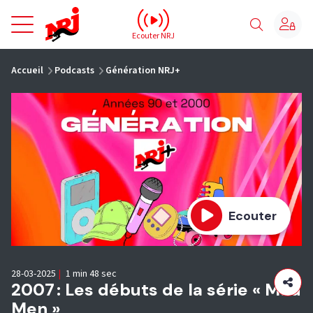
NRJ - Accueil
Ecouter NRJ
vous êtes ici
Accueil
Podcasts
Génération NRJ+
Ecouter
28-03-2025
|
1 min 48 sec
2007 : Les débuts de la série « Mad
Men »