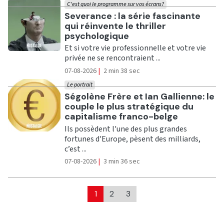
C'est quoi le programme sur vos écrans?
Ecouter
Severance : la série fascinante
qui réinvente le thriller
psychologique
Et si votre vie professionnelle et votre vie
privée ne se rencontraient ...
07-08-2026
|
2 min 38 sec
Le portrait
Ecouter
Ségolène Frère et Ian Gallienne: le
couple le plus stratégique du
capitalisme franco-belge
Ils possèdent l'une des plus grandes
fortunes d'Europe, pèsent des milliards,
c’est ...
07-08-2026
|
3 min 36 sec
1
2
3