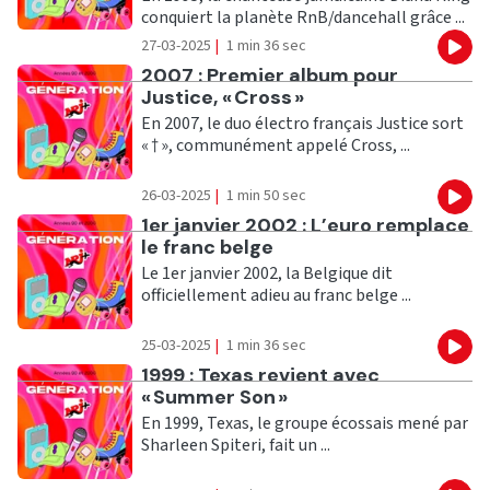
conquiert la planète RnB/dancehall grâce ...
27-03-2025
|
1 min 36 sec
Eco
Ecouter
2007 : Premier album pour
Justice, « Cross »
En 2007, le duo électro français Justice sort
« † », communément appelé Cross, ...
26-03-2025
|
1 min 50 sec
Eco
Ecouter
1er janvier 2002 : L’euro remplace
le franc belge
Le 1er janvier 2002, la Belgique dit
officiellement adieu au franc belge ...
25-03-2025
|
1 min 36 sec
Eco
Ecouter
1999 : Texas revient avec
« Summer Son »
En 1999, Texas, le groupe écossais mené par
Sharleen Spiteri, fait un ...