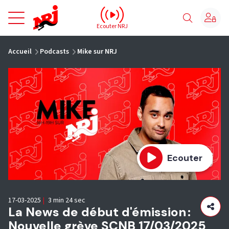
NRJ - Accueil
Ecouter NRJ
vous êtes ici
Accueil
Podcasts
Mike sur NRJ
Ecouter
17-03-2025
|
3 min 24 sec
La News de début d'émission :
Nouvelle grève SCNB 17/03/2025