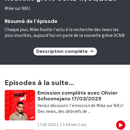
Mike sur NRJ
Résumé de l’épisode
Chaque jour, Mike fouille l'actu à la recherche des news les
plus insolites, aujourd'hui on parle de la nouvelle grève SCNB
Description complète
Episodes à la suite...
Ecouter
Emission complète avec Olivier
Schoonejans 17/03/2025
Venez découvrir l'émission de Mike sur NRJ !
Des news, des debriefs de ...
17-03-2025
|
1 h 59 min 5 sec
Eco