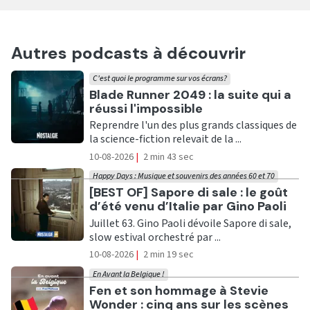
Autres podcasts à découvrir
C'est quoi le programme sur vos écrans?
Ecouter
Blade Runner 2049 : la suite qui a
réussi l'impossible
Reprendre l'un des plus grands classiques de
la science-fiction relevait de la ...
10-08-2026
|
2 min 43 sec
Happy Days : Musique et souvenirs des années 60 et 70
Ecouter
[BEST OF] Sapore di sale : le goût
d’été venu d’Italie par Gino Paoli
Juillet 63. Gino Paoli dévoile Sapore di sale,
slow estival orchestré par ...
10-08-2026
|
2 min 19 sec
En Avant la Belgique !
Ecouter
Fen et son hommage à Stevie
Wonder : cinq ans sur les scènes