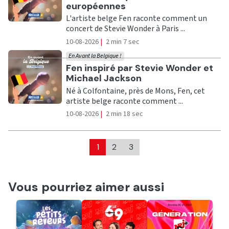
européennes
L'artiste belge Fen raconte comment un
concert de Stevie Wonder à Paris ...
10-08-2026
|
2 min 7 sec
En Avant la Belgique !
Ecouter
Fen inspiré par Stevie Wonder et
Michael Jackson
Né à Colfontaine, près de Mons, Fen, cet
artiste belge raconte comment ...
10-08-2026
|
2 min 18 sec
1
2
3
Vous pourriez aimer aussi