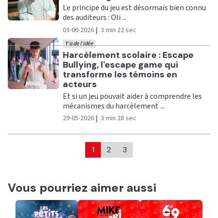
Le principe du jeu est désormais bien connu
des auditeurs : Oli ...
03-06-2026
|
3 min 22 sec
Y'a de l'idée
Ecouter
Harcèlement scolaire : Escape
Bullying, l'escape game qui
transforme les témoins en
acteurs
Et si un jeu pouvait aider à comprendre les
mécanismes du harcèlement ...
29-05-2026
|
3 min 28 sec
1
2
3
Vous pourriez aimer aussi