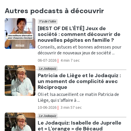
Autres podcasts à découvrir
Y'a de l'idée
Ecouter
[BEST OF DE L'ÉTÉ] Jeux de
société : comment découvrir de
nouvelles pépites en famille ?
Conseils, astuces et bonnes adresses pour
découvrir de nouveaux jeux de société ...
06-07-2026
|
4 min 7 sec
Le Jodaquiz
Ecouter
Patricia de Liège et le Jodaquiz :
un moment de complicité avec
Réciproque
Oli et Isa accueillent ce matin Patricia de
Liège, qui s'affaire à ...
10-06-2026
|
3 min 57 sec
Le Jodaquiz
Ecouter
Le Jodaquiz: Isabelle de Juprelle
et « L'orange » de Bécaud