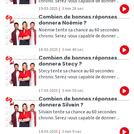
chrono. Serez-vous capable de donner ...
19-03-2025
|
3 min 28 sec
Eco
Ecouter
Combien de bonnes réponses
donnera Noémie ?
Noémie tente sa chance au 60 secondes
chrono. Serez-vous capable de donner ...
18-03-2025
|
3 min 40 sec
Eco
Ecouter
Combien de bonnes réponses
donnera Stecy ?
Stecy tente sa chance au 60 secondes
chrono. Serez-vous capable de donner ...
17-03-2025
|
3 min 50 sec
Eco
Ecouter
Combien de bonnes réponses
donnera Silvain ?
Silvain tente sa chance au 60 secondes
chrono. Serez-vous capable de donner ...
14-03-2025
|
3 min 9 sec