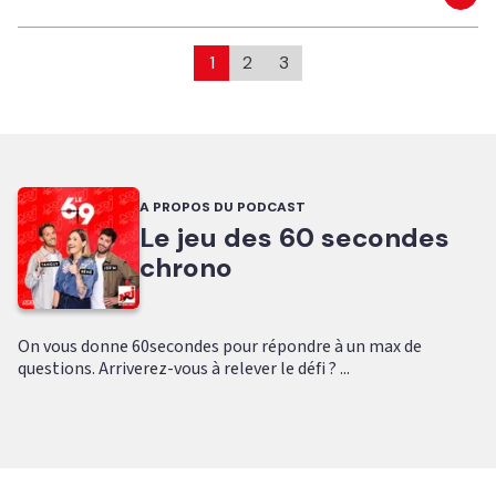
Eco
1
2
3
A PROPOS DU PODCAST
Le jeu des 60 secondes
chrono
On vous donne 60secondes pour répondre à un max de
questions. Arriverez-vous à relever le défi ? ...