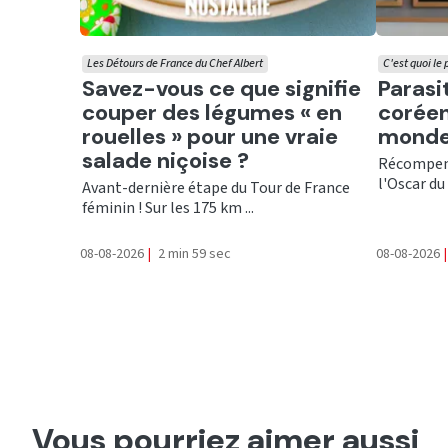
Les Détours de France du Chef Albert
C'est quoi le
Ecouter
Ecout
Savez-vous ce que signifie
Parasi
couper des légumes « en
coréen
rouelles » pour une vraie
monde
salade niçoise ?
Récompens
l'Oscar du 
Avant-dernière étape du Tour de France
féminin ! Sur les 175 km ...
08-08-2026
|
2 min 59 sec
08-08-2026
|
Vous pourriez aimer aussi