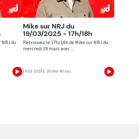
Ecouter
Mike sur NRJ du
h
19/03/2025 - 17h/18h
r NRJ du
Retrouvez le 17h/18h de Mike sur NRJ du
mercredi 19 mars avec ...
19-03-2025
|
30 min 40 sec
Ecouter
Ecouter