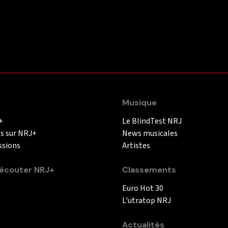
Musique
+
Le BlindTest NRJ
és sur NRJ+
News musicales
ssions
Artistes
couter NRJ+
Classements
Euro Hot 30
L'utratop NRJ
Actualités