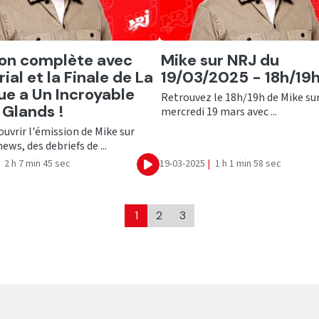
er
Ecouter
on complète avec
Mike sur NRJ du
ial et la Finale de La
19/03/2025 - 18h/19
ue a Un Incroyable
Retrouvez le 18h/19h de Mike su
 Glands !
mercredi 19 mars avec ...
uvrir l'émission de Mike sur
ews, des debriefs de ...
2 h 7 min 45 sec
19-03-2025
|
1 h 1 min 58 sec
Ecouter
1
2
3