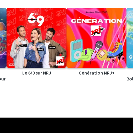
Le 6/9 sur NRJ
Génération NRJ+
our
Bol