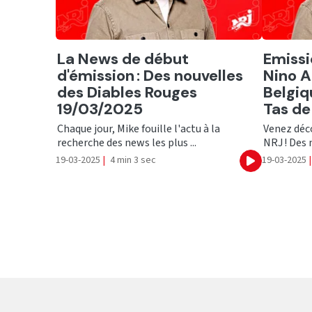
Ecouter
Ecout
La News de début
Emissi
d'émission : Des nouvelles
Nino Ar
des Diables Rouges
Belgiq
19/03/2025
Tas de
Chaque jour, Mike fouille l'actu à la
Venez déco
recherche des news les plus ...
NRJ ! Des n
19-03-2025
|
4 min 3 sec
19-03-2025
|
Ecouter