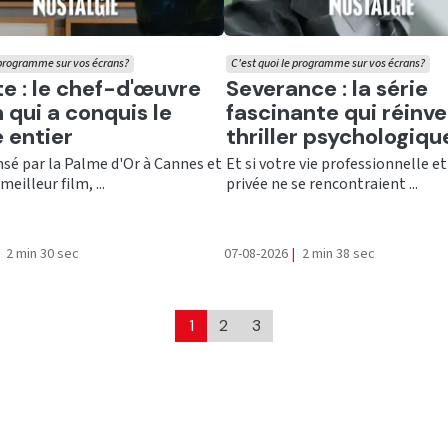
 programme sur vos écrans?
C'est quoi le programme sur vos écrans?
er
Ecouter
te : le chef-d'œuvre
Severance : la série
 qui a conquis le
fascinante qui réinve
 entier
thriller psychologiqu
é par la Palme d'Or à Cannes et
Et si votre vie professionnelle et
meilleur film, ...
privée ne se rencontraient ...
2 min 30 sec
07-08-2026
|
2 min 38 sec
1
2
3