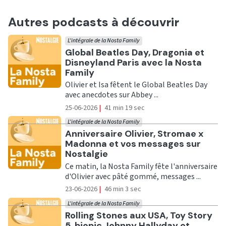
Autres podcasts à découvrir
L'intégrale de la Nosta Family
Ecouter
Global Beatles Day, Dragonia et
Disneyland Paris avec la Nosta
Family
Olivier et Isa fêtent le Global Beatles Day
avec anecdotes sur Abbey ...
25-06-2026
|
41 min 19 sec
L'intégrale de la Nosta Family
Ecouter
Anniversaire Olivier, Stromae x
Madonna et vos messages sur
Nostalgie
Ce matin, la Nosta Family fête l'anniversaire
d'Olivier avec pâté gommé, messages ...
23-06-2026
|
46 min 3 sec
L'intégrale de la Nosta Family
Ecouter
Rolling Stones aux USA, Toy Story
5, biopic Johnny Hallyday et