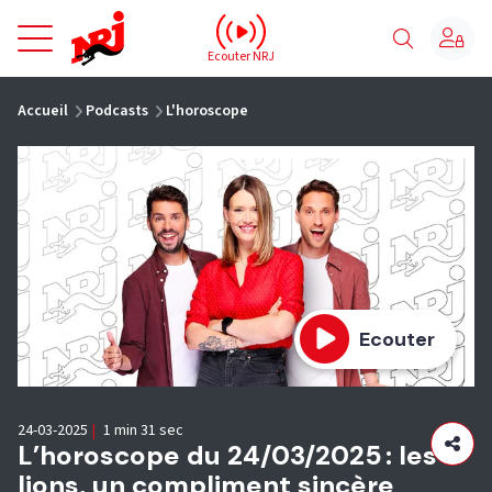
NRJ - Accueil
Ecouter NRJ
vous êtes ici
Accueil
Podcasts
L'horoscope
Ecouter
24-03-2025
|
1 min 31 sec
L’horoscope du 24/03/2025 : les
lions, un compliment sincère