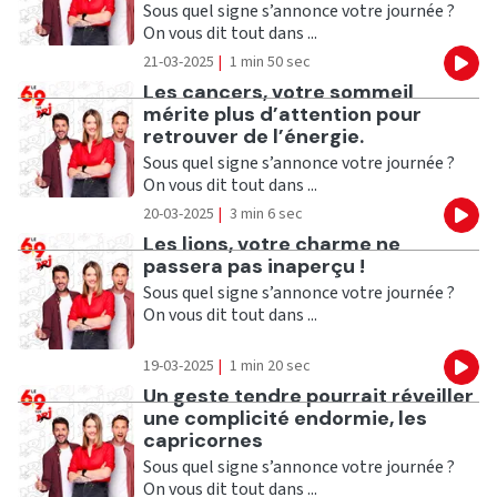
Sous quel signe s’annonce votre journée ?
On vous dit tout dans ...
21-03-2025
|
1 min 50 sec
Eco
Ecouter
Les cancers, votre sommeil
mérite plus d’attention pour
retrouver de l’énergie.
Sous quel signe s’annonce votre journée ?
On vous dit tout dans ...
20-03-2025
|
3 min 6 sec
Eco
Ecouter
Les lions, votre charme ne
passera pas inaperçu !
Sous quel signe s’annonce votre journée ?
On vous dit tout dans ...
19-03-2025
|
1 min 20 sec
Eco
Ecouter
Un geste tendre pourrait réveiller
une complicité endormie, les
capricornes
Sous quel signe s’annonce votre journée ?
On vous dit tout dans ...