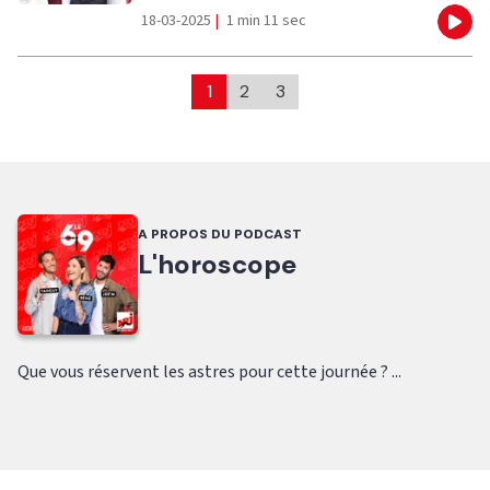
18-03-2025
|
1 min 11 sec
Eco
1
2
3
A PROPOS DU PODCAST
L'horoscope
Que vous réservent les astres pour cette journée ? ...