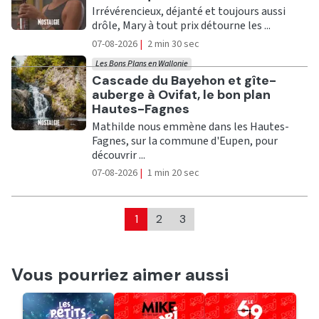
Irrévérencieux, déjanté et toujours aussi
drôle, Mary à tout prix détourne les ...
07-08-2026
|
2 min 30 sec
Les Bons Plans en Wallonie
Ecouter
Cascade du Bayehon et gîte-
auberge à Ovifat, le bon plan
Hautes-Fagnes
Mathilde nous emmène dans les Hautes-
Fagnes, sur la commune d'Eupen, pour
découvrir ...
07-08-2026
|
1 min 20 sec
1
2
3
Vous pourriez aimer aussi