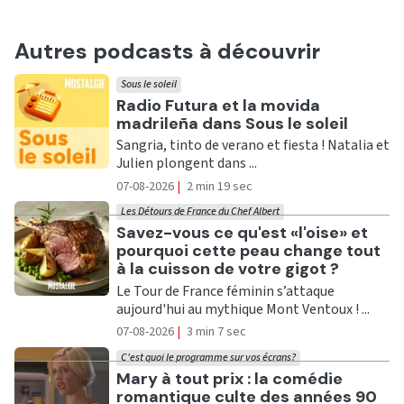
Autres podcasts à découvrir
Sous le soleil
Ecouter
Radio Futura et la movida
madrileña dans Sous le soleil
Sangria, tinto de verano et fiesta ! Natalia et
Julien plongent dans ...
07-08-2026
|
2 min 19 sec
Les Détours de France du Chef Albert
Ecouter
Savez-vous ce qu'est «l'oise» et
pourquoi cette peau change tout
à la cuisson de votre gigot ?
Le Tour de France féminin s’attaque
aujourd'hui au mythique Mont Ventoux ! ...
07-08-2026
|
3 min 7 sec
C'est quoi le programme sur vos écrans?
Ecouter
Mary à tout prix : la comédie
romantique culte des années 90