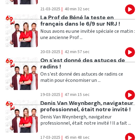
21-03-2025
|
40 min 32 sec
Eco
Ecouter
La Prof de Béné la teste en
français dans le 6/9 sur NRJ !
Nous avons eu une invitée spéciale ce matin :
une ancienne Prof ...
20-03-2025
|
42 min 57 sec
Eco
Ecouter
On s'est donné des astuces de
radins !
On s'est donné des astuces de radins ce
matin pour économiser un ...
19-03-2025
|
47 min 15 sec
Eco
Ecouter
Denis Van Weynbergh, navigateur
professionnel, était notre invité !
Denis Van Weynbergh, navigateur
professionnel, était notre invité ! Il a fait ...
17-03-2025
|
45 min 48 sec