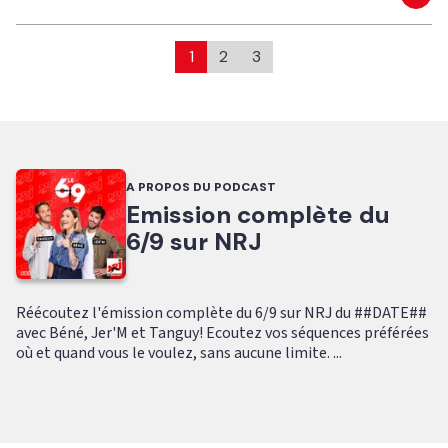
Eco
1
2
3
A PROPOS DU PODCAST
Emission complète du
6/9 sur NRJ
Réécoutez l'émission complète du 6/9 sur NRJ du ##DATE##
avec Béné, Jer'M et Tanguy! Ecoutez vos séquences préférées
où et quand vous le voulez, sans aucune limite. ...