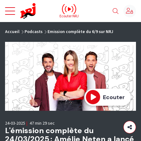
NRJ - Accueil
Ecouter NRJ
vous êtes ici
Accueil
Podcasts
Emission complète du 6/9 sur NRJ
Ecouter
24-03-2025
|
47 min 29 sec
L'émission complète du
24/03/2025 : Amélie Neten a lancé