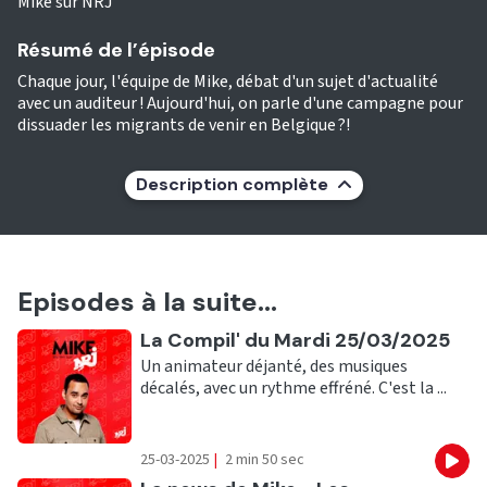
Mike sur NRJ
Résumé de l’épisode
Chaque jour, l'équipe de Mike, débat d'un sujet d'actualité
avec un auditeur ! Aujourd'hui, on parle d'une campagne pour
dissuader les migrants de venir en Belgique ?!
Description complète
Episodes à la suite...
Ecouter
La Compil' du Mardi 25/03/2025
Un animateur déjanté, des musiques
décalés, avec un rythme effréné. C'est la ...
25-03-2025
|
2 min 50 sec
Eco