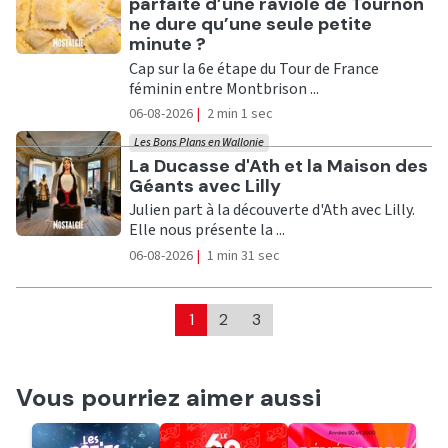
parfaite d’une raviole de Tournon
ne dure qu’une seule petite
minute ?
Cap sur la 6e étape du Tour de France
féminin entre Montbrison ...
06-08-2026
|
2 min 1 sec
Les Bons Plans en Wallonie
Ecouter
La Ducasse d'Ath et la Maison des
Géants avec Lilly
Julien part à la découverte d'Ath avec Lilly.
Elle nous présente la ...
06-08-2026
|
1 min 31 sec
1
2
3
Vous pourriez aimer aussi