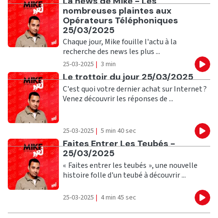
Ecouter
La news de Mike - Les
nombreuses plaintes aux
Opérateurs Téléphoniques
25/03/2025
Chaque jour, Mike fouille l'actu à la
recherche des news les plus ...
25-03-2025
|
3 min
Eco
Ecouter
Le trottoir du jour 25/03/2025
C'est quoi votre dernier achat sur Internet ?
Venez découvrir les réponses de ...
25-03-2025
|
5 min 40 sec
Eco
Ecouter
Faites Entrer Les Teubés -
25/03/2025
« Faites entrer les teubés », une nouvelle
histoire folle d'un teubé à découvrir ...
25-03-2025
|
4 min 45 sec
Eco