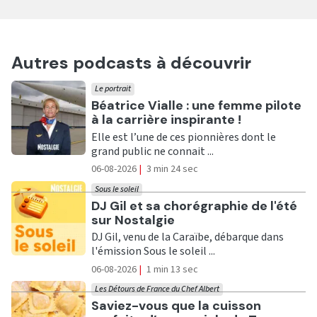
Autres podcasts à découvrir
Le portrait
Ecouter
Béatrice Vialle : une femme pilote
à la carrière inspirante !
Elle est l’une de ces pionnières dont le
grand public ne connait ...
06-08-2026
|
3 min 24 sec
Sous le soleil
Ecouter
DJ Gil et sa chorégraphie de l'été
sur Nostalgie
DJ Gil, venu de la Caraïbe, débarque dans
l'émission Sous le soleil ...
06-08-2026
|
1 min 13 sec
Les Détours de France du Chef Albert
Ecouter
Saviez-vous que la cuisson