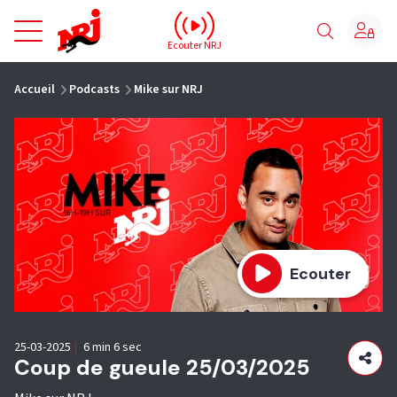
NRJ - Accueil
Ecouter NRJ
vous êtes ici
Accueil
Podcasts
Mike sur NRJ
Ecouter
25-03-2025
|
6 min 6 sec
Coup de gueule 25/03/2025