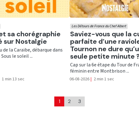
Les Détours de France du Chef Albert
er
Ecouter
 et sa chorégraphie
Saviez-vous que la c
té sur Nostalgie
parfaite d’une raviol
Tournon ne dure qu’
nu de la Caraïbe, débarque dans
seule petite minute 
Sous le soleil ...
Cap sur la 6e étape du Tour de F
féminin entre Montbrison ...
1 min 13 sec
06-08-2026
|
2 min 1 sec
1
2
3