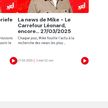
Ecouter
riefe
La news de Mike - Le
Carrefour Léonard,
encore... 27/03/2025
missions
Chaque jour, Mike fouille l'actu à la
uvrir le
recherche des news les plus ...
27-03-2025
|
2 min 52 sec
Ecouter
Ecouter