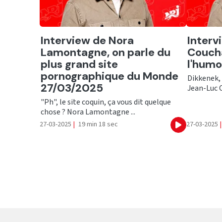
Ecouter
Ecout
Interview de Nora
Interv
Lamontagne, on parle du
Coucha
plus grand site
l'humo
pornographique du Monde
Dikkenek, 
27/03/2025
Jean-Luc C
"Ph", le site coquin, ça vous dit quelque
chose ? Nora Lamontagne ...
27-03-2025
|
19 min 18 sec
27-03-2025
|
Ecouter