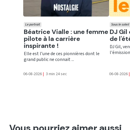
Le portrait
Sous le soleil
Ecouter
Ecout
Béatrice Vialle : une femme
DJ Gil
pilote à la carrière
de l'é
inspirante !
DJ Gil, ve
l'émission 
Elle est l’une de ces pionnières dont le
grand public ne connait ...
06-08-2026
|
3 min 24 sec
06-08-2026
|
Vous pourriez aimer aussi