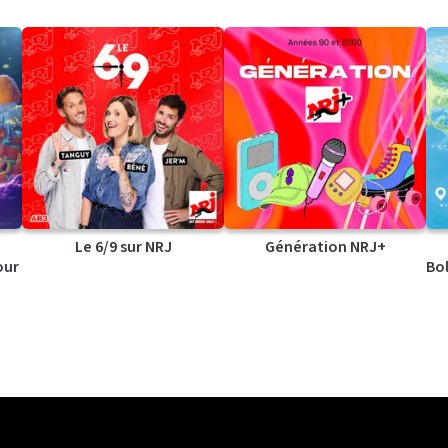
Le 6/9 sur NRJ
Génération NRJ+
our
Bol