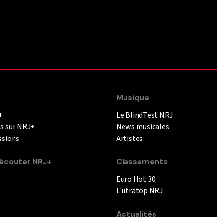
Musique
+
Le BlindTest NRJ
és sur NRJ+
News musicales
ssions
Artistes
couter NRJ+
Classements
Euro Hot 30
L'utratop NRJ
Actualités