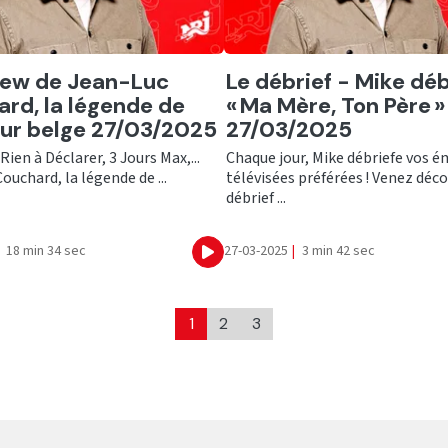
er
Ecouter
iew de Jean-Luc
Le débrief - Mike déb
rd, la légende de
« Ma Mère, Ton Père »
ur belge 27/03/2025
27/03/2025
Rien à Déclarer, 3 Jours Max,...
Chaque jour, Mike débriefe vos é
ouchard, la légende de ...
télévisées préférées ! Venez déco
débrief ...
18 min 34 sec
27-03-2025
|
3 min 42 sec
Ecouter
1
2
3