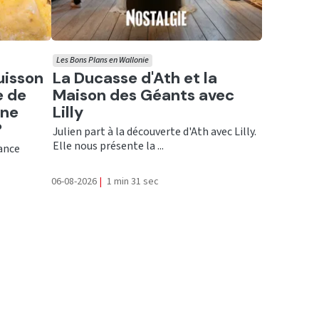
Les Bons Plans en Wallonie
Ecouter
uisson
La Ducasse d'Ath et la
e de
Maison des Géants avec
une
Lilly
?
Julien part à la découverte d'Ath avec Lilly.
Elle nous présente la ...
rance
06-08-2026
|
1 min 31 sec