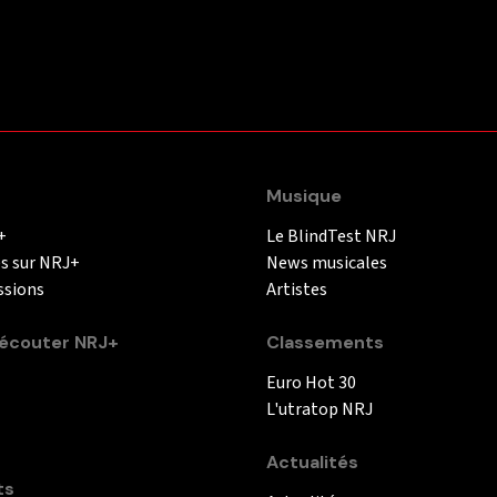
Musique
+
Le BlindTest NRJ
és sur NRJ+
News musicales
ssions
Artistes
couter NRJ+
Classements
Euro Hot 30
L'utratop NRJ
Actualités
ts