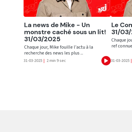
Ecouter
Ecout
La news de Mike - Un
Le Com
monstre caché sous un lit!
31/03
31/03/2025
Chaque jou
ref connue
Chaque jour, Mike fouille l'actu à la
recherche des news les plus ...
31-03-2025
|
2 min 9 sec
31-03-2025
|
Ecouter