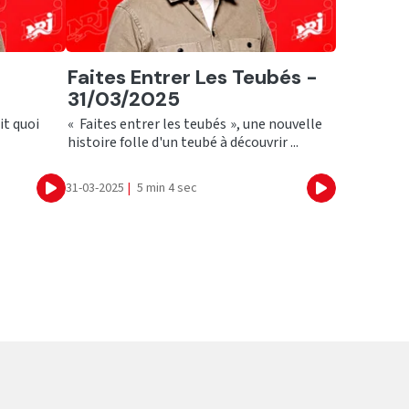
Ecouter
Faites Entrer Les Teubés -
31/03/2025
it quoi
« Faites entrer les teubés », une nouvelle
histoire folle d'un teubé à découvrir ...
31-03-2025
|
5 min 4 sec
Ecouter
Ecouter