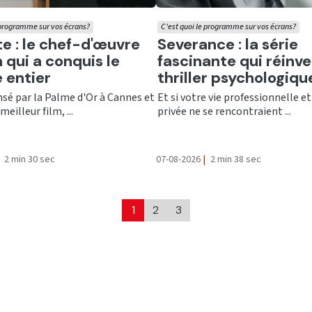
 programme sur vos écrans?
C'est quoi le programme sur vos écrans?
er
Ecouter
te : le chef-d'œuvre
Severance : la série
 qui a conquis le
fascinante qui réinve
 entier
thriller psychologiqu
é par la Palme d'Or à Cannes et
Et si votre vie professionnelle et
meilleur film, ...
privée ne se rencontraient ...
2 min 30 sec
07-08-2026
|
2 min 38 sec
1
2
3