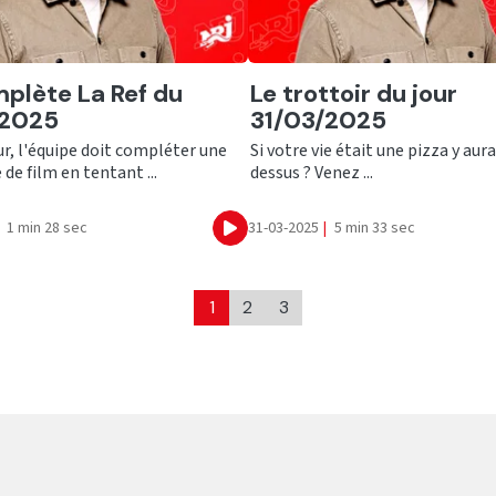
er
Ecouter
plète La Ref du
Le trottoir du jour
/2025
31/03/2025
r, l'équipe doit compléter une
Si votre vie était une pizza y aura
 de film en tentant ...
dessus ? Venez ...
1 min 28 sec
31-03-2025
|
5 min 33 sec
Ecouter
1
2
3