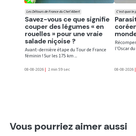
Les Détours de France du Chef Albert
C'est quoi le
Ecouter
Ecout
Savez-vous ce que signifie
Parasi
couper des légumes « en
coréen
rouelles » pour une vraie
monde
salade niçoise ?
Récompens
l'Oscar du 
Avant-dernière étape du Tour de France
féminin ! Sur les 175 km ...
08-08-2026
|
2 min 59 sec
08-08-2026
|
Vous pourriez aimer aussi