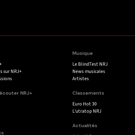
Musique
+
Le BlindTest NRJ
és sur NRJ+
News musicales
ssions
Artistes
couter NRJ+
Classements
Euro Hot 30
L'utratop NRJ
Actualités
ts