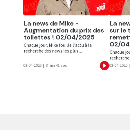
Ecouter
Ecout
La news de Mike -
La new
Augmentation du prix des
sur le
toilettes ! 02/04/2025
remett
02/04
Chaque jour, Mike fouille l'actu à la
recherche des news les plus ...
Chaque jour
recherche 
02-04-2025
|
3 min 41 sec
02-04-2025
|
Ecouter