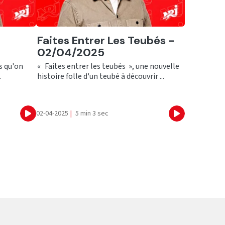
Ecouter
Faites Entrer Les Teubés -
02/04/2025
s qu'on
« Faites entrer les teubés », une nouvelle
.
histoire folle d'un teubé à découvrir ...
02-04-2025
|
5 min 3 sec
Ecouter
Ecouter