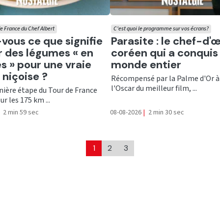
e France du Chef Albert
C'est quoi le programme sur vos écrans?
er
Ecouter
vous ce que signifie
Parasite : le chef-d'
 des légumes « en
coréen qui a conquis 
es » pour une vraie
monde entier
 niçoise ?
Récompensé par la Palme d'Or à
l'Oscar du meilleur film, ...
nière étape du Tour de France
ur les 175 km ...
2 min 59 sec
08-08-2026
|
2 min 30 sec
1
2
3