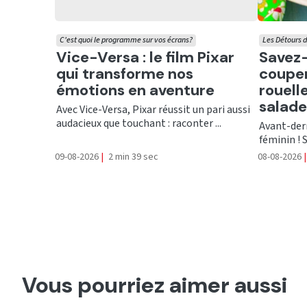
C'est quoi le programme sur vos écrans?
Les Détours d
Ecouter
Ecout
Vice-Versa : le film Pixar
Savez-
qui transforme nos
couper
émotions en aventure
rouell
salade
Avec Vice-Versa, Pixar réussit un pari aussi
audacieux que touchant : raconter ...
Avant-der
féminin ! S
09-08-2026
|
2 min 39 sec
08-08-2026
|
Vous pourriez aimer aussi