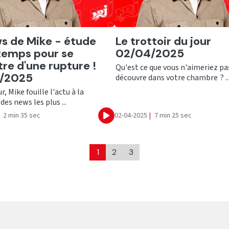
er
Ecouter
s de Mike - étude
Le trottoir du jour
 temps pour se
02/04/2025
re d'une rupture !
Qu'est ce que vous n'aimeriez pa
/2025
découvre dans votre chambre ? ..
, Mike fouille l'actu à la
des news les plus ...
2 min 35 sec
02-04-2025
|
7 min 25 sec
Ecouter
1
2
3